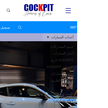
C
OC
K
PIT
Accros of Cars
تسجيل
360°
أحداث السيارات
جميع المشاركات
أخبار السيارات
COCKPIT تاريخ
الأحداث COCKPIT
أحداث السيارات
اختبارات الطريق
صور
المصباح الكامل
جولة بسيارتي