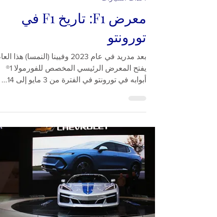
COCKPIT
9 يونيو 2024
1 دقيقة قراءة
أحداث السيارات
معرض F1: تاريخ F1 في
تورونتو
بعد مدريد في عام 2023 وفيينا (النمسا) هذا الع
يفتح المعرض الرئيسي المخصص للفورمولا 1®
أبوابه في تورونتو في الفترة من 3 مايو إلى 14...