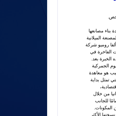
خص.
 بناء مصانعها 
مصنعة الميلانية 
إيطالية IRI. لذلك تظل شركة ألفا روميو شركة 
ت الفاخرة في 
 الخبرة بعد. 
وم الجمركية 
سبب هو معاهدة 
ا ولوكسمبورج والتي تمثل بداية 
تصادية، 
يا من خلال 
تمامًا للجانب 
يد من المكونات. 
سختها الأكثر 