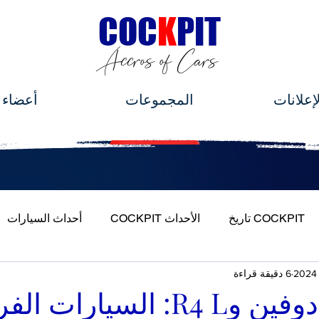
C
OC
K
PIT
Accros of Cars
لإعلانات
المجموعات
أعضاء
COCKPIT تاريخ
الأحداث COCKPIT
أحداث السيارات
6 دقيقة قراءة
ة بسيارتي
ألفا روميو دوفين وR4 L: السيارا