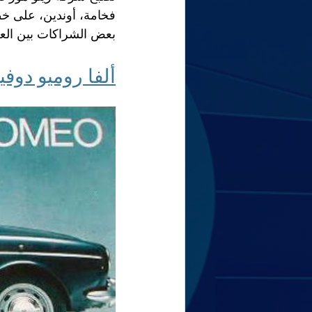
فخامة، أوندين، على خطو
بعض الشراكات بين العل
ألفا روميو دوفي