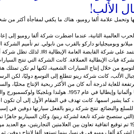
ال الألب!
ها وتحمل علامة ألفا روميو، هناك ما يكفي لمفاجأة أكثر من ش
حرب العالمية الثانية، عندما اضطرت شركة ألفا روميو إلى إعادة
يلانو وبوميجليانو داركو بالقرب من نابولي. تم تأميم الشركة ال
في عام 1933 وكانت تعتمد على شركة القابضة العامة ال
شركة فيات الإيطالية العملاقة. كانت الشركة التي تنتج السيارا
توسع من خلال إنتاج السيارات الشعبية، لكنها لم تكن تمتلك هذه
ال الألب، كانت شركة رينو تتطلع إلى التوسع دوليًا، لكن الرس
عة للغاية لدرجة أنه كان من الأكثر ربحية الإنتاج محليًا، وال
روما التي وقعتها فرنسا وألمانيا وإيطاليا في عام 1957. هولندا وبلجيك
 كما يشير اسمها، كانت تهدف في المقام الأول إلى أن تكون اق
لع والبضائع. تنتج شركة رينو بالفعل سيارتها دوفين في إسبان
ركتها الفرعية FASA (التي ستصبح شركة تابعة لشركة رينو). وكان السيناريو جاهزًا 
الإيطالي، وفي عام 1958 تم توقيع اتفاقية تعاون بين العلامتين التجاريتين، مع العد
شركة ألفا روميو في فرنسا، بينما تستعد ألفا لإنتاج دوفين ثم ن