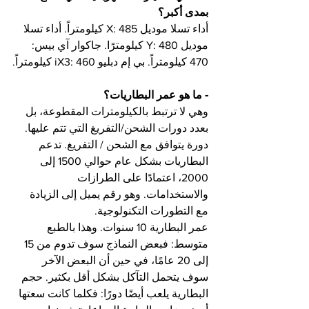
بمدى أكبر؟
أداء تسلا موديل X: 485 كيلومتراً. أداء تسلا 
موديل Y: 480 كيلومترًا. جاكوار آي بيس: 
470 كيلومتراً. بي إم دبليو iX3: 460 كيلومتراً.
- ما هو عمر البطاريات؟
وهي لا ترتبط بالكيلومترات المقطوعة، بل 
بعدد دورات الشحن/التفريغ التي تتم عليها. 
دورة يتوافق مع الشحن / التفريغ. تدعم 
البطاريات بشكل عام حوالي 1500 إلى 
2000، اعتمادًا على الطرازات 
والاستخدامات. وهو رقم يميل إلى الزيادة 
مع التطورات التكنولوجية.
عمر البطارية 10 سنوات. وهذا بالطبع 
متوسط: فبعض النماذج سوف تدوم من 15 
إلى 20 عامًا، في حين أن البعض الآخر 
سوف يتحمل التآكل بشكل أقل بكثير. حجم 
البطارية يلعب أيضًا دورًا: فكلما كانت سعتها 