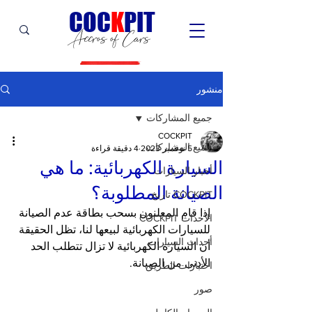
C
OC
K
PIT
Accros of Cars
منشور
جميع المشاركات
COCKPIT
جميع المشاركات
5 نوفمبر 2023
4 دقيقة قراءة
السيارة الكهربائية: ما هي
أخبار السيارات
الصيانة المطلوبة؟
COCKPIT تاريخ
إذا قام المعلنون بسحب بطاقة عدم الصيانة 
الأحداث COCKPIT
للسيارات الكهربائية لبيعها لنا، تظل الحقيقة 
أحداث السيارات
أن السيارة الكهربائية لا تزال تتطلب الحد 
الأدنى من الصيانة.
اختبارات الطريق
صور