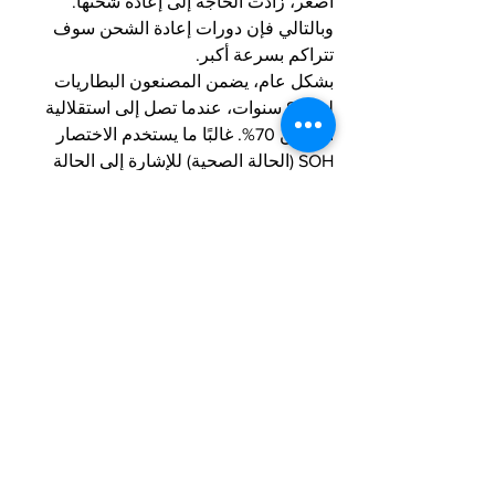
أصغر، زادت الحاجة إلى إعادة شحنها. 
وبالتالي فإن دورات إعادة الشحن سوف 
تتراكم بسرعة أكبر.
بشكل عام، يضمن المصنعون البطاريات 
لمدة 8 سنوات، عندما تصل إلى استقلالية 
أقل من 70%. غالبًا ما يستخدم الاختصار 
SOH (الحالة الصحية) للإشارة إلى الحالة 
الصحية للبطاريات. يتم التعبير عن SOH 
كنسبة مئوية ويسمح لك بمعرفة حالة تآكله. 
مؤشر مهم يجب معرفته خاصة إذا كنت 
ترغب في شراء موديل مستعمل.
- كم تكلفة البطارية؟
إذا كان سعر البطارية يختلف باختلاف الأنواع 
والموديلات والعلامات التجارية للشركات 
المصنعة، تظل الحقيقة أنها ستكون 
الاستثمار الأكبر في صيانة سيارتك 
الكهربائية. ومع وفورات الحجم، فإن أسعار 
بدائلها تنخفض تدريجيا. في المتوسط، 