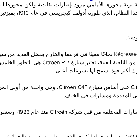
لنظام، الذي طوره أدولف كيجريسي في عام 1910، بميزتين:
بين عامي 1921 و1940. من الناحية الفنية، تعتبر سيارة 
تم بناء سيارة Citroën P17 على أساس سيارة Citroën C4F، وهي 
ي المقدمة ومسارات في الخلف.
 تم استخدام نصف المسارات المختل
 انطلق في 17 ديسمبر 1922 معبر الصحراء الكبرى الذي يربط بين تغورت (الجزائر) 