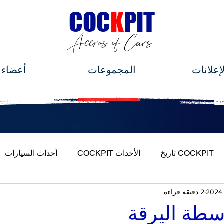
C
OC
K
PIT
Accros of Cars
لإعلانات
المجموعات
أعضاء
COCKPIT تاريخ
الأحداث COCKPIT
أحداث السيارات
2 دقيقة قراءة
ة بسيارتي
اسطة اليرقة