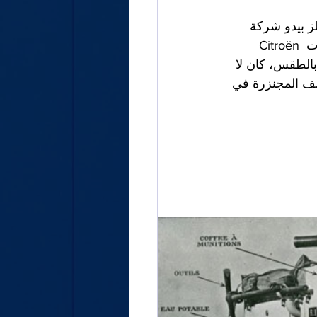
لز بيدو شركة 
سيتروين بالقيام برحلة بحرية رابعة عبر القارة الأمريكية. يطلق المشروع خمسة حافلات Citroën 
 بالطقس، كان لا 
بات الخمس نصف المجنزرة في 