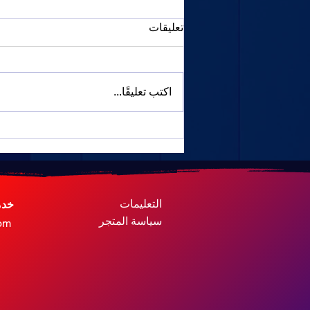
تعليقات
اكتب تعليقًا...
مليانة 1930: معرض سيتروين
التعليمات
خدم
سياسة المتجر
om