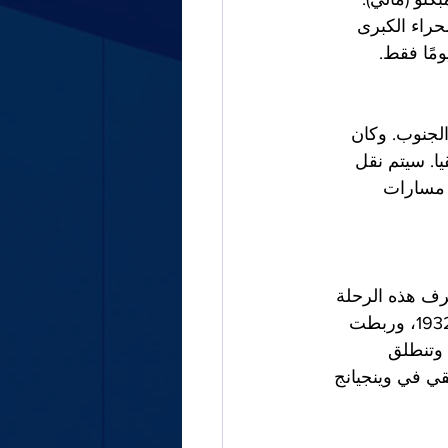
راء الكبرى 
الشمال إلى الجنوب. وكان 
ا. سيتم نقل 
جنزرة مزودة بمحركات دفع Kégresse-Hinstin ذات مسارات 
رف هذه الرحلة 
أيضًا باسم "بعثة مركز آسيا"، واستمرت من 4 أبريل/نيسان 1931 إلى 12 فبراير/شباط 1932، وربطت 
ين. وتنطلق 
ي في وينجيانج 