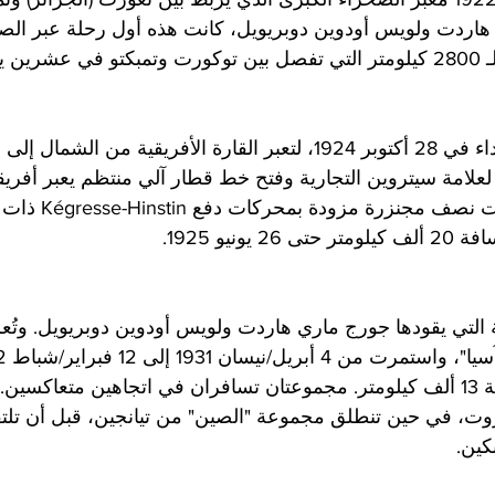
اردت ولويس أودوين دوبريويل، كانت هذه أول رحلة عبر الصح
ا فقط.
 انطلقت السفينة السوداء في 28 أكتوبر 1924، لتعبر القارة الأفريقية من 
علامة سيتروين التجارية وفتح خط قطار آلي منتظم يعبر أفريقي
البعثة بواسطة 8 مركبات نصف م
ونيو 1925.
ثة التي يقودها جورج ماري هاردت ولويس أودوين دوبريويل. وتُع
بيروت ببكين عبر مسافة 13 ألف كيلومتر. مجموعتان تسافران في اتجاهين متعاكس
وت، في حين تنطلق مجموعة "الصين" من تيانجين، قبل أن تلتق
كين.