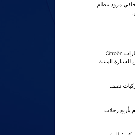
نصف المسار هي مركبة برية محورها الأمامي مزود بإطارات تقليدية ولكن محورها الخلفي مزود بنظام 
لقد حقق نظام Kégresse-Hinstin نجاحًا معينًا في فرنسا والخارج بفضل العديد من سيارات Citroën 
Citroën P17 هي التطور الخامس للسيارة المبنية 
واحدة من أولى المركبات نصف 
فة من قبل شركة Citroën منذ عام 1923، وستقوم بأربع رحلات 
وتمبكتو (مالي). 