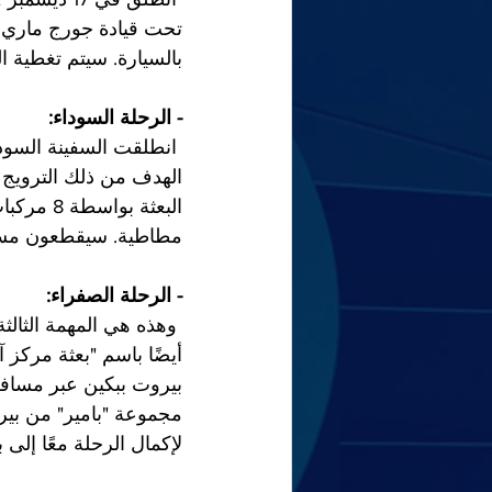
تحت قيادة جورج ماري ه
بالسيارة. سيتم تغطية الـ 2800 كيلومتر التي تفصل بين توكورت وتمبكتو في عشرين يومً
- الرحلة السوداء:
الهدف من ذلك الترويج ل
مطاطية. سيقطعون مسافة 20 ألف كيلومتر حتى 26 ي
- الرحلة الصفراء:
 وهذه هي المهمة الثال
مجموعة "بامير" من بير
لإكمال الرحلة معًا إلى ب