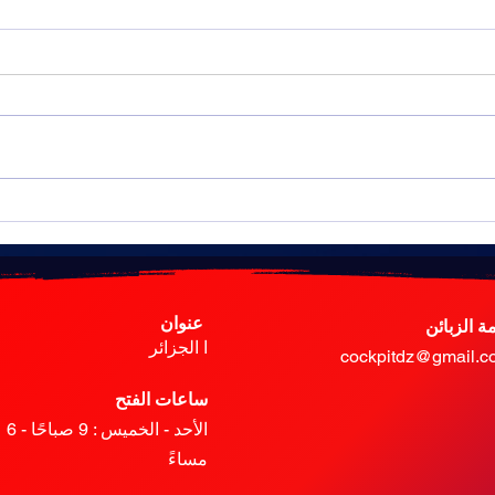
تاريخ 
لماذا يقود الناس على الجانب
الأيسر في بعض البلدان وعلى
الجانب الأيمن في بلدان أخرى؟
عنوان
ة الزبائن
ا الجزائر
cockpitdz@gmail.c
ساعات الفتح
الأحد - الخميس
: 9 صباحًا - 6
مساءً