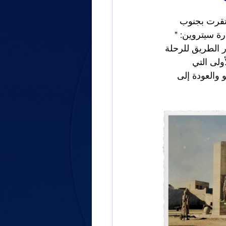
تقرت بجنوب 
ة سيتروين: " 
(يناير) 1923. وقد مهد هذا العبور الطريق للرحلة 
 المداهمة الأولى التي 
و والعودة إلى 