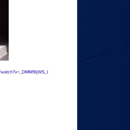
m/watch?v=_DMM9ljWS_I