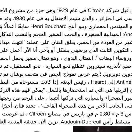
شيدت هذه الشاهدة من قبل شركة Citroën في عام 1929 وهي جز
المئوية للاستعمار الفرنسي في الج
هنري بوشار بالتعاون مع المهندس المعماري ويبو. أنتج
بتكليف من André Citroën: الميدالية الصغيرة ، والنحت الصغير الحجم والنصب ال
ن حتى التكوين الثالث الذي يرضيني بشكل أو بآخر. أنا الآن أعمل عل
ورؤساء البعثات ". التمثال البدوي ، وهو تمثال صغير يحمل الج
صنع لأندريه سيتروين. تتطلع نحو السيارة ، نحو المستقبل. تم 
دوين دوبرويل ؛ يتم عرض نموذج الجص في متحف بوشار. تم تقد
الصغير غير المؤرخ لـ Antiné a إلى Haardt ، رئيس البعثة. إذا كانت مستوحا
فإن إفريقيا هي التي تم استحضارها بالفعل. "يمكن فهم هذه التر
ر الصحراء والسيارة التي تركتها أنتينيا ، على الرغم من رغبته
 الجانب الآخر من هذه الصحراء القاحلة" ، تحدد فنان. أخيرًا 
شاهدة من Citroën بقياس 3 م × 2.80 م في باريس