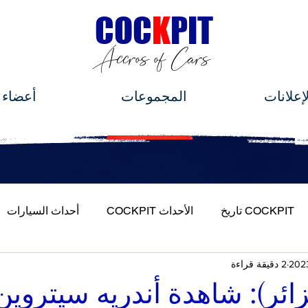
C
OC
K
PIT
Accros of Cars
لإعلانات
المجموعات
أعضاء
COCKPIT تاريخ
الأحداث COCKPIT
أحداث السيارات
2 دقيقة قراءة
ة بسيارتي
ائر): شاهدة أندريه سيتروين