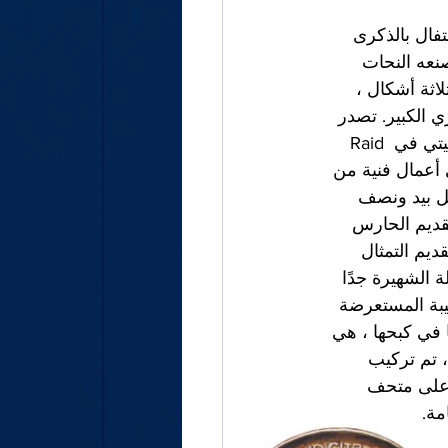
ء من مشروع الاحتفال بالذكرى 
زائر ، والذي سيتم الاحتفال به في عام 1930. وقد صنعه النحات 
 Henri Bouchard سابقًا أعمالًا بثلاثة أشكال ، 
تذكاري الكبير. تصدر 
الميدالية التذكارية بعد شهر من العودة من المعبر. يعلق الفنان على عمله: "انتهت ميداليتي في Raid 
ى أعمال فنية من 
مل بيد ونصف 
تقديم الحارس 
يم التمثال 
ة من البطلة الشهيرة جدًا 
كيبة المستعرضة 
ا في كبحها ، هي 
، تم تركيب 
 في مصانع Citroën ، ثم عرضت على متحف 