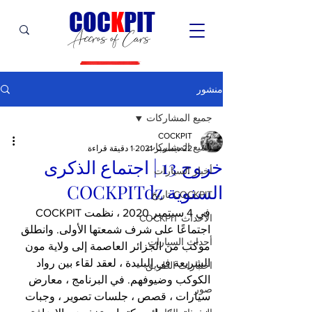
C
OC
K
PIT
Accros of Cars
منشور
جميع المشاركات
COCKPIT
جميع المشاركات
22 ديسمبر 2021
1 دقيقة قراءة
خروج 13 | اجتماع الذكرى
أخبار السيارات
السنوية COCKPITdz
COCKPIT تاريخ
في 4 سبتمبر 2020 ، نظمت COCKPIT 
الأحداث COCKPIT
اجتماعًا على شرف شمعتها الأولى. وانطلق 
أحداث السيارات
موكب من الجزائر العاصمة إلى ولاية مون 
الشريعة في البليدة ، لعقد لقاء بين رواد 
اختبارات الطريق
الكوكب وضيوفهم. في البرنامج ، معارض 
صور
سيارات ، قصص ، جلسات تصوير ، وجبات 