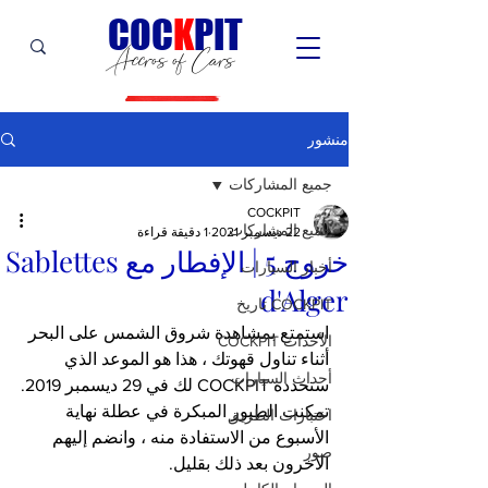
C
OC
K
PIT
Accros of Cars
منشور
جميع المشاركات
COCKPIT
جميع المشاركات
22 ديسمبر 2021
1 دقيقة قراءة
خروج 5 | الإفطار مع Sablettes
أخبار السيارات
d'Alger
COCKPIT تاريخ
استمتع بمشاهدة شروق الشمس على البحر 
الأحداث COCKPIT
أثناء تناول قهوتك ، هذا هو الموعد الذي 
أحداث السيارات
ستحدده COCKPIT لك في 29 ديسمبر 2019.
تمكنت الطيور المبكرة في عطلة نهاية 
اختبارات الطريق
الأسبوع من الاستفادة منه ، وانضم إليهم 
صور
الآخرون بعد ذلك بقليل.