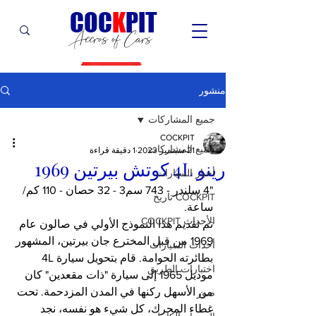
C
OC
K
PIT
Accros of Cars
منشور
جميع المشاركات
COCKPIT
جميع المشاركات
21 سبتمبر 2023
1 دقيقة قراءة
رينو 4L كوتش بيرتين 1969
أخبار السيارات
"4 سلندر - 743 سم3 - 32 حصان - 110 كم/
COCKPIT تاريخ
ساعة.
الأحداث COCKPIT
تم تقديم هذا النموذج الأولي في صالون عام 
1969 من قبل المخترع جان بيرتين، المشهور 
أحداث السيارات
بطائرته الحوامة. قام بتحويل سيارة 4L 
اختبارات الطريق
موديل 1965 إلى سيارة "ذات مقعدين" كان 
من الأسهل ركنها في المدن المزدحمة. تحت 
صور
غطاء المحرك، كل شيء هو نفسه، نجد 