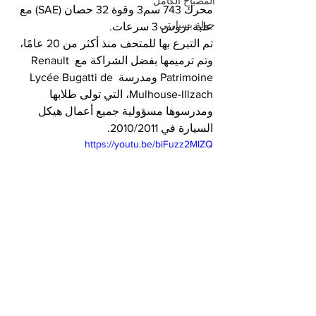
المصباح الكامل
محرك 743 سم3 وقوة 32 حصان (SAE) مع 
جولة بسيارتي
علبة تروس 3 سرعات.
تم التبرع بها للمتحف منذ أكثر من 20 عامًا، 
وتم ترميمها بفضل الشراكة مع Renault 
Patrimoine ومدرسة Lycée Bugatti de 
Mulhouse-Illzach، التي تولى طلابها 
ومدرسوها مسؤولية جميع أعمال هيكل 
السيارة في 2010/2011.
https://youtu.be/biFuzz2MIZQ