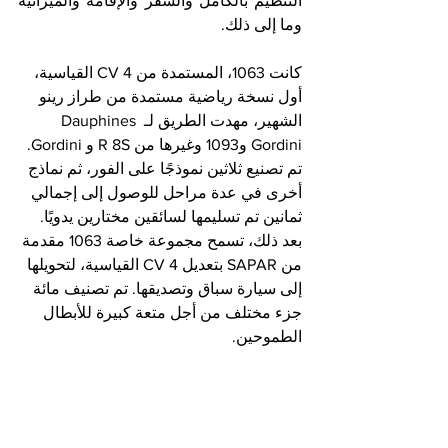
التنظيم بالكامل والسفر والإقامة والميزانية 
وما إلى ذلك.
كانت 1063، المستمدة من 4 CV القياسية، 
أول نسخة رياضية مستمدة من طراز رينو 
الشهير، مهدت الطريق لـ Dauphines 
Gordini و1093 وغيرها من R 8S و Gordini. 
تم تصنيع ثلاثين نموذجًا على الفور، ثم نماذج 
أخرى في عدة مراحل للوصول إلى إجمالي 
ثمانين تم تسليمها لسائقين مختارين يدويًا. 
بعد ذلك، تسمح مجموعة خاصة 1063 مقدمة 
من SAPAR بتعديل 4 CV القياسية، لتحويلها 
إلى سيارة سباق وتصديقها. تم تصنيف مائة 
جزء مختلف من أجل متعة كبيرة للأبطال 
الطموحين.