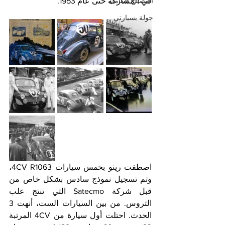
المصباح الكامل
في المشاركة حتى عام 1953.
جولة بسيارتي
اصطفت رينو بخمس سيارات 4CV R1063، 
وتم تسجيل نموذج سادس بشكل خاص من 
قبل شركة Satecmo التي تنتج علب 
التروس. من بين السيارات الست، أنهت 3 
الحدث. احتلت أول سيارة من 4CV المرتبة 