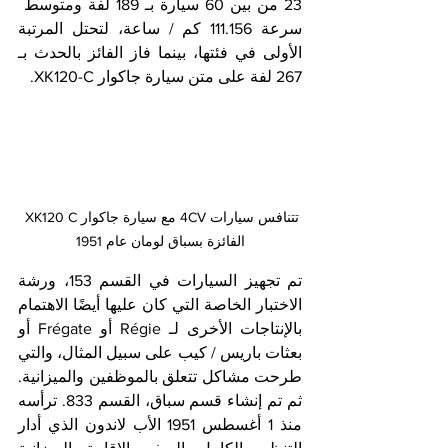
23 من بين 60 سيارة بـ 189 لفة ومتوسط ​​
سرعة 111.156 كم / ساعة، لتحتل المرتبة 
الأولى في فئتها، بينما فاز الفائز بالحدث بـ 
267 لفة على متن سيارة جاكوار XK120-C.
تتنافس سيارات 4CV مع سيارة جاكوار XK120 C 
الفائزة بسباق لومان عام 1951
تم تجهيز السيارات في القسم 153، ورشة 
الاختبار الخاصة التي كان عليها أيضًا الاهتمام 
بالإنتاجات الأخرى لـ Régie أو Frégate أو 
بعثات باريس / كيب على سبيل المثال، والتي 
طرحت مشاكل تتعلق بالموظفين والميزانية. 
ثم تم إنشاء قسم سباق، القسم 833. ترأسه 
منذ 1 أغسطس 1951 الأب لاندون الذي أدار 