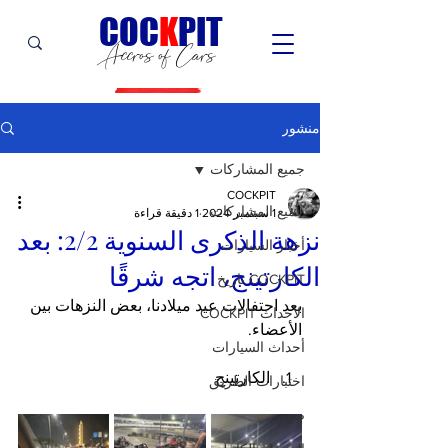
C
OC
K
PIT
Accros of Cars
منشور
جميع المشاركات
COCKPIT
جميع المشاركات
1 سبتمبر 2024
1 دقيقة قراءة
نزهة الذكرى السنوية 2/2: بعد
أخبار السيارات
الكارتينج، اتجه شرقًا
COCKPIT تاريخ
بعد احتفالات عيد ميلادنا، بعض النزهات بين 
الأحداث COCKPIT
الأعضاء.
أحداث السيارات
الكارتينج
اختبارات الطريق
صور