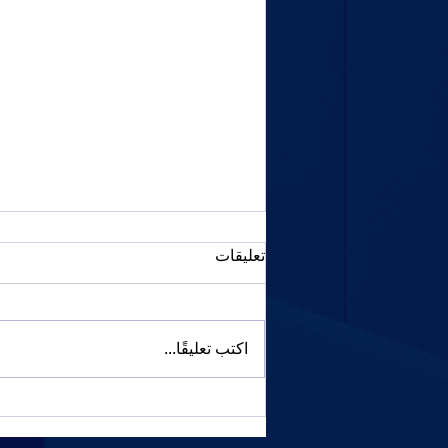
تعليقات
اكتب تعليقًا...
مليانة 1930: معرض سيتروين