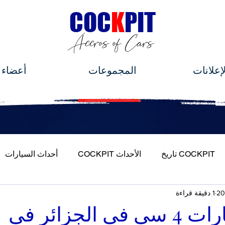
C
OC
K
PIT
Accros of Cars
لإعلانات
المجموعات
أعضاء
COCKPIT تاريخ
الأحداث COCKPIT
أحداث السيارات
1 دقيقة قراءة
ة بسيارتي
هبطت سيارات 4 سي في الجزائر في