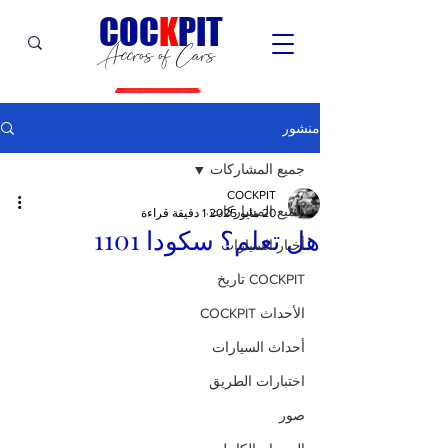
C
OC
K
PIT
Accros of Cars
منشور
جميع المشاركات
COCKPIT
جميع المشاركات
20 مايو 2025
1 دقيقة قراءة
هل تعلم؟ سكودا 1101
أخبار السيارات
COCKPIT تاريخ
الأحداث COCKPIT
أحداث السيارات
اختبارات الطريق
صور