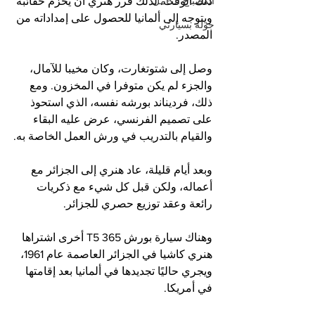
المصباح الكامل
ذلك الوقت. لذلك قرر هنري أن يحزم حقائبه 
ويتوجه إلى ألمانيا للحصول على إمداداته من 
جولة بسيارتي
المصدر.
وصل إلى شتوتغارت، وكان مخيبا للآمال، 
والجزء لم يكن متوفرا في المخزون. ومع 
ذلك، فرديناند بورشه نفسه، الذي استحوذ 
على تصميم الفرنسي، عرض عليه البقاء 
والقيام بالتدريب في ورش العمل الخاصة به.
وبعد أيام قليلة، عاد هنري إلى الجزائر مع 
أعماله، ولكن قبل كل شيء مع ذكريات 
رائعة وعقد توزيع حصري للجزائر.
وهناك سيارة بورش 365 T5 أخرى اشتراها 
هنري كاشيا في الجزائر العاصمة عام 1961، 
ويجري حاليًا تجديدها في ألمانيا بعد إقامتها 
في أمريكا.