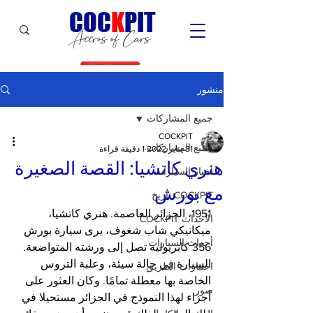
C
OC
K
PIT
Accros of Cars
منشور
جميع المشاركات
COCKPIT
جميع المشاركات
31 يناير 2022
1 دقيقة قراءة
هنري كاتشيا: القصة الصغيرة
أخبار السيارات
مع بورش
COCKPIT تاريخ
1951، الجزائر العاصمة. هنري كاتشيا، 
الأحداث COCKPIT
ميكانيكي شاب شغوف، يرى سيارة بورش 
أحداث السيارات
356 كابريوليه تصل إلى ورشته المتواضعة. 
السيارة في حالة سيئة، وعلبة التروس 
اختبارات الطريق
الخاصة بها معطلة تمامًا. وكان العثور على 
صور
أجزاء لهذا النموذج في الجزائر مستحيلا في 