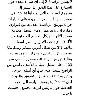
لا يشير الرقم 315 إلى أي شيء محدد حول 
السيارة على هذا النحو ، بل يشير إلى 
مجموع السنوات التي أمضاها Piollet في 
تصميمها وبنائها. نظرة سريعة على سيارات 
جراند تورينج الرياضية القديمة من فيراري 
ومازيراتي وغيرهما ، ومن السهل معرفة 
مصدر الإلهام لهيكل الجسم المصنوع من 
الألياف الزجاجية الأنيق والمثير. أسفله ، 
يتألف 315 من هيكل أنبوبي مبتكر وميكانيكا 
بيجو بشكل أساسي - محرك ، عمود قيادة 
وعلبة تروس من 404 ، ومحور أمامي من 
403 ، على سبيل المثال. للأسف ، ليس من 
الواضح سبب عدم إنتاج أي أمثلة أخرى ، 
ولكن يمكننا فقط تخيل التشويق والبهجة 
لدى Piollet وهو يقود سيارته الرياضية 
الخاصة حول باريس ليراها الجميع. أحسنت 
يا جاك.