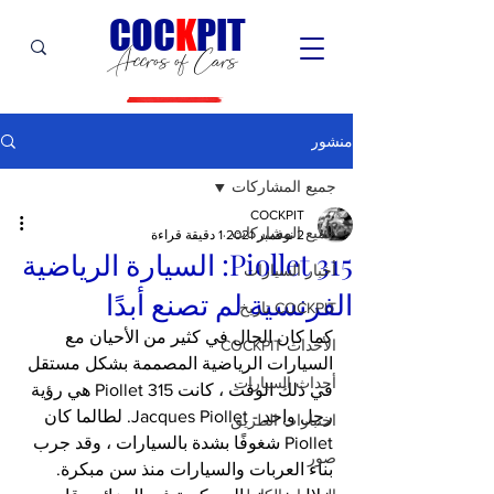
C
OC
K
PIT
Accros of Cars
منشور
جميع المشاركات
COCKPIT
جميع المشاركات
2 نوفمبر 2021
1 دقيقة قراءة
Piollet 315: السيارة الرياضية
أخبار السيارات
الفرنسية لم تصنع أبدًا
COCKPIT تاريخ
كما كان الحال في كثير من الأحيان مع 
الأحداث COCKPIT
السيارات الرياضية المصممة بشكل مستقل 
أحداث السيارات
في ذلك الوقت ، كانت Piollet 315 هي رؤية 
رجل واحد - Jacques Piollet. لطالما كان 
اختبارات الطريق
Piollet شغوفًا بشدة بالسيارات ، وقد جرب 
صور
بناء العربات والسيارات منذ سن مبكرة. 