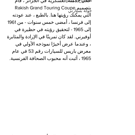
المصباح الكامل
خلال خدمته العسكرية في الجزائر ، قام 
بتصميم Rakish Grand Touring Coupe 
جولة بسيارتي
التي يمكنك رؤيتها هنا. بالطبع ، عند عودته 
إلى فرنسا ، أمضى خمس سنوات - من 1961 
إلى 1965 - لتحقيق رؤيته في حظيرة في 
أوفيرني. لقد كان تمرينًا في الإرادة والمثابرة 
، وعندما عرض أخيرًا نموذجه الأولي في 
معرض باريس للسيارات رقم 53 في عام 
1965 ، أثبت أنه محبوب الصحافة الفرنسية.