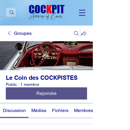
C
OC
K
PIT
Accros of Cars
Groupes
Le Coin des COCKPISTES
Public
·
1 membre
Rejoindre
Discussion
Médias
Fichiers
Membres