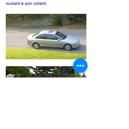
roulant à son volant. 
À propos
Présentation des membres et voitures
COCKPISTES, sorties COC
...
Lire plus
membres
COCKPIT
S'abonner
Voir tous les membres (1)
Adresse