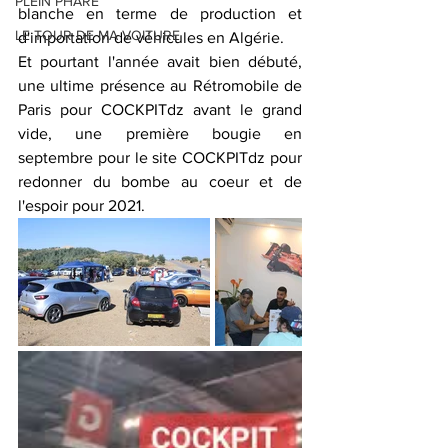
PLEIN PHARE
blanche en terme de production et 
LE TOUR DE MA VOITURE
d'importation de véhicules en Algérie. 
Et pourtant l'année avait bien débuté, 
une ultime présence au Rétromobile de 
Paris pour COCKPITdz avant le grand 
vide, une première bougie en 
septembre pour le site COCKPITdz pour 
redonner du bombe au coeur et de 
l'espoir pour 2021. 