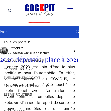
C
OC
K
PIT
Accros of Cars
Post
Tous les posts
COCKPIT
Tous les posts
31 déc. 2020
1 min de lecture
2020 dépassée, place à 2021
ACTUALITÉ AUTOMOBILE
L'année 2020 est loin d'être la plus 
COCKPIT HiSTORY
prolifique pour l'automobile. En effet, 
ÉVÉNEMENTS COCKPIT
victime collatérale du COVID-19, le 
secteur automobile à été touché de 
ÉVÉNEMENTS AUTOMOBILES
plein fouet avec l'annulation de 
ESSAIS ROUTIERS
événements  automobiles depuis le 
début de l'année, le report de sortie de 
PORTRAITS
nouveaux modèles et une année 