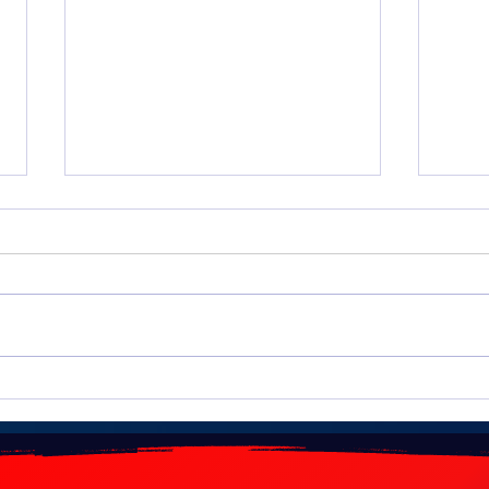
L’incroyable 3+1 de Ken Reece
Un c
pour 
mon