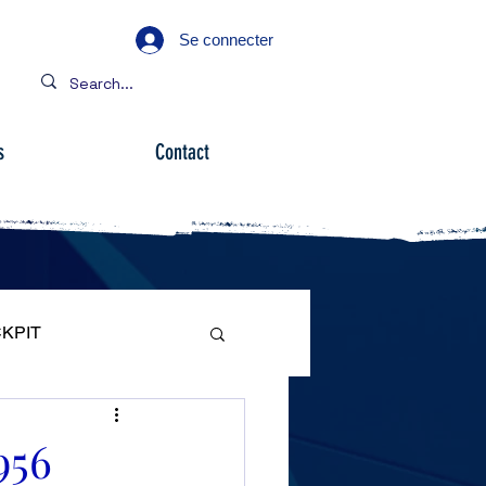
Se connecter
s
Contact
KPIT
ARE
956