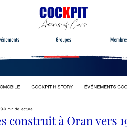
C
OC
K
PIT
Accros of Cars
vénements
Groupes
Membre
TOMOBILE
COCKPIT HiSTORY
ÉVÉNEMENTS COC
19
0 min de lecture
S
ESSAIS ROUTIERS
PORTRAITS
PLEIN PH
 construit à Oran vers 1