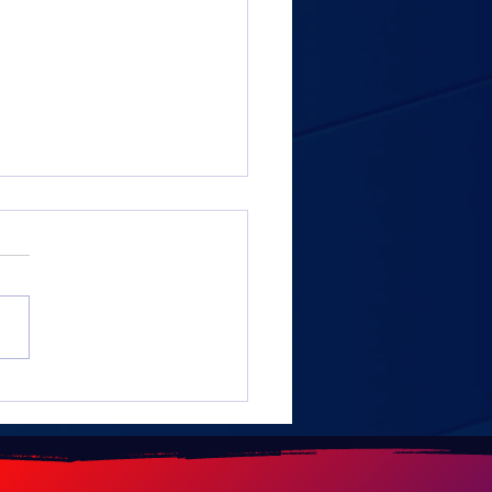
ouple et un Toyota FJ60
le plus long road trip du
de