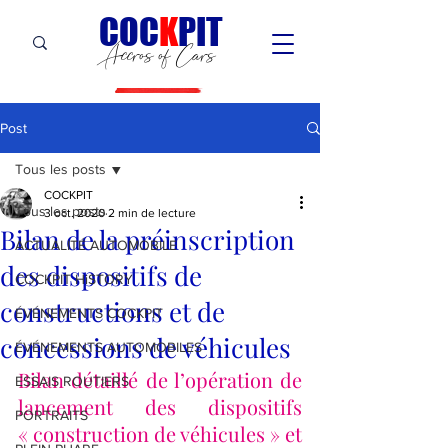
C
OC
K
PIT
Accros of Cars
Post
Tous les posts
COCKPIT
Tous les posts
3 oct. 2020
2 min de lecture
Bilan de la préinscription
ACTUALITÉ AUTOMOBILE
des dispositifs de
COCKPIT HiSTORY
constructions et de
ÉVÉNEMENTS COCKPIT
concessions de véhicules
ÉVÉNEMENTS AUTOMOBILES
Bilan détaillé de l’opération de 
ESSAIS ROUTIERS
lancement des dispositifs 
PORTRAITS
« construction de véhicules » et 