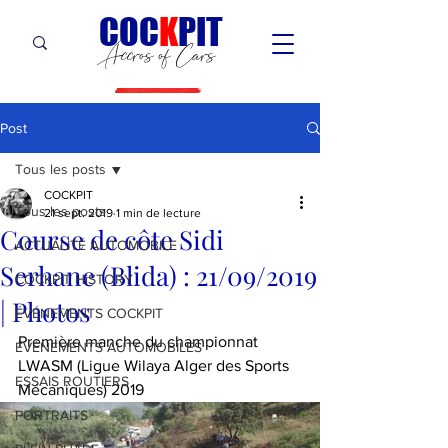
C
OC
K
PIT
Accros of Cars
Post
Tous les posts
COCKPIT
Tous les posts
21 sept. 2019
1 min de lecture
Course de côte Sidi
ACTUALITÉ AUTOMOBILE
Serhane (Blida) : 21/09/2019
COCKPIT HiSTORY
| Photos
ÉVÉNEMENTS COCKPIT
Première manche du championnat 
ÉVÉNEMENTS AUTOMOBILES
LWASM (Ligue Wilaya Alger des Sports 
ESSAIS ROUTIERS
Mécaniques) 2019
PORTRAITS