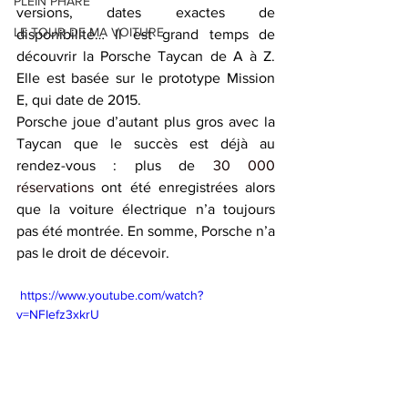
PLEIN PHARE
versions, dates exactes de 
LE TOUR DE MA VOITURE
disponibilité… Il est grand temps de 
découvrir la Porsche Taycan de A à Z. 
Elle est basée sur le prototype Mission 
E, qui date de 2015.
Porsche joue d’autant plus gros avec la 
Taycan que le succès est déjà au 
rendez-vous : plus de 
30 000 
réservations
 ont été enregistrées alors 
que la voiture électrique n’a toujours 
pas été montrée. En somme, Porsche n’a 
pas le droit de décevoir.
 https://www.youtube.com/watch?
v=NFIefz3xkrU