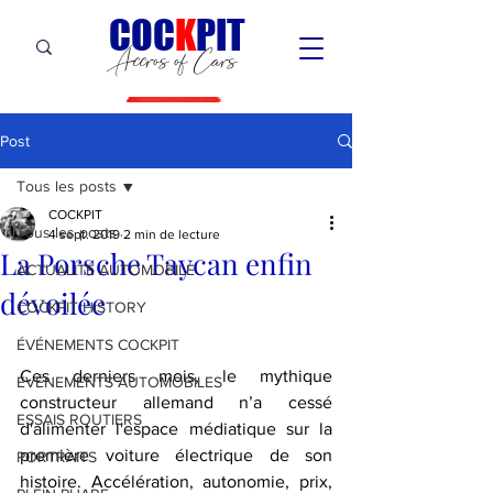
C
OC
K
PIT
Accros of Cars
Post
Tous les posts
COCKPIT
Tous les posts
4 sept. 2019
2 min de lecture
La Porsche Taycan enfin
ACTUALITÉ AUTOMOBILE
dévoilée
COCKPIT HiSTORY
ÉVÉNEMENTS COCKPIT
Ces derniers mois, le mythique 
ÉVÉNEMENTS AUTOMOBILES
constructeur allemand n’a cessé 
ESSAIS ROUTIERS
d'alimenter l'espace médiatique sur la 
première voiture électrique de son 
PORTRAITS
histoire. Accélération, autonomie, prix, 