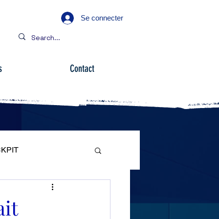
Se connecter
s
Contact
KPIT
ARE
ait