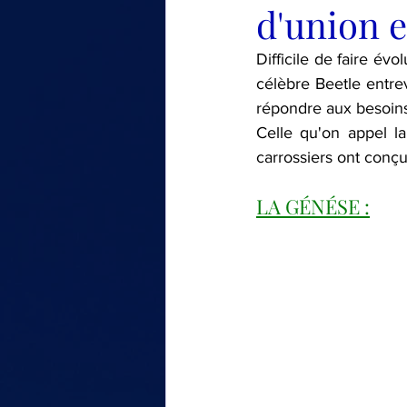
d'union e
LE TOUR DE MA VOITURE
Difficile de faire év
célèbre Beetle entre
répondre aux besoins 
Celle qu'on appel l
carrossiers ont conç
LA GÉNÉSE :