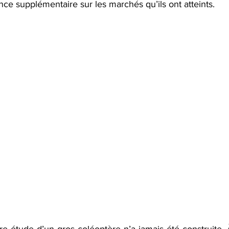
nce supplémentaire sur les marchés qu’ils ont atteints.
e étude d’un gros coléoptère n’a jamais été construite. À