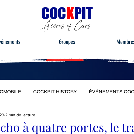
C
OC
K
PIT
Accros of Cars
vénements
Groupes
Membre
TOMOBILE
COCKPIT HiSTORY
ÉVÉNEMENTS COC
023
2 min de lecture
S
ESSAIS ROUTIERS
PORTRAITS
PLEIN PH
ho à quatre portes, le tr