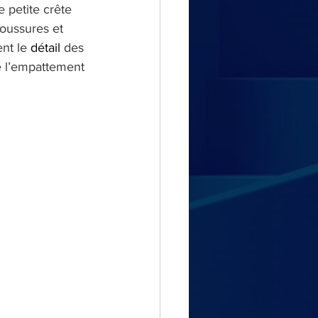
 petite crête 
boussures et 
nt le 
détail
 des 
e l’empattement 