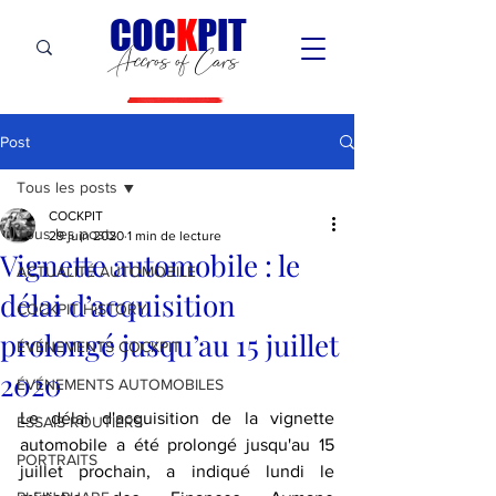
C
OC
K
PIT
Accros of Cars
Post
Tous les posts
COCKPIT
Tous les posts
29 juin 2020
1 min de lecture
Vignette automobile : le
ACTUALITÉ AUTOMOBILE
délai d’acquisition
COCKPIT HiSTORY
prolongé jusqu’au 15 juillet
ÉVÉNEMENTS COCKPIT
2020
ÉVÉNEMENTS AUTOMOBILES
Le délai d'acquisition de la vignette 
ESSAIS ROUTIERS
automobile a été prolongé jusqu'au 15 
PORTRAITS
juillet prochain, a indiqué lundi le 