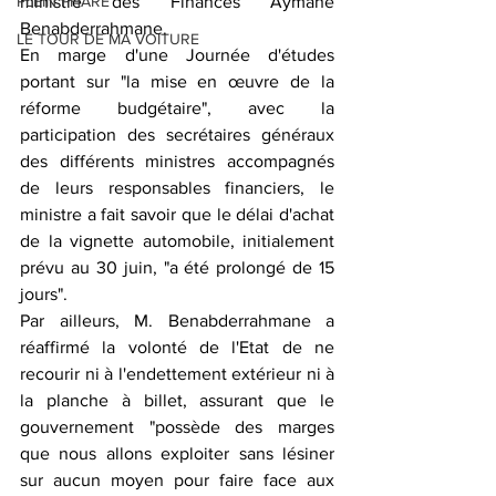
PLEIN PHARE
ministre des Finances Aymane 
Benabderrahmane.
LE TOUR DE MA VOITURE
En marge d'une Journée d'études 
portant sur "la mise en œuvre de la 
réforme budgétaire", avec la 
participation des secrétaires généraux 
des différents ministres accompagnés 
de leurs responsables financiers, le 
ministre a fait savoir que le délai d'achat 
de la vignette automobile, initialement 
prévu au 30 juin, "a été prolongé de 15 
jours".
Par ailleurs, M. Benabderrahmane a 
réaffirmé la volonté de l'Etat de ne 
recourir ni à l'endettement extérieur ni à 
la planche à billet, assurant que le 
gouvernement "possède des marges 
que nous allons exploiter sans lésiner 
sur aucun moyen pour faire face aux 