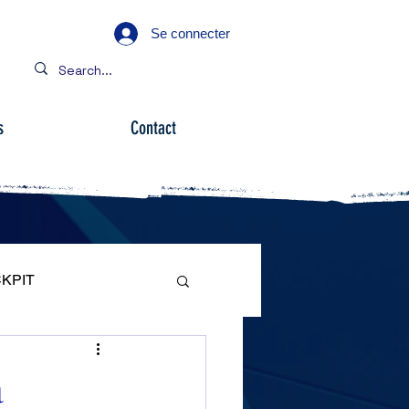
Se connecter
s
Contact
KPIT
ARE
a