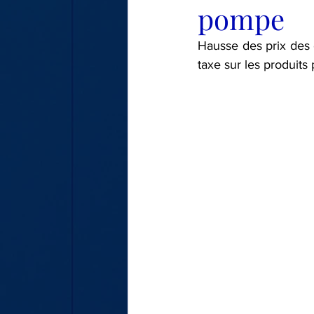
pompe
LE TOUR DE MA VOITURE
Hausse des prix des c
taxe sur les produits