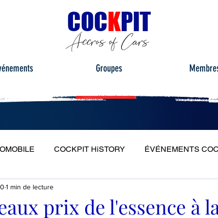
C
OC
K
PIT
Accros of Cars
vénements
Groupes
Membre
TOMOBILE
COCKPIT HiSTORY
ÉVÉNEMENTS COC
20
1 min de lecture
S
ESSAIS ROUTIERS
PORTRAITS
PLEIN PH
aux prix de l'essence à l