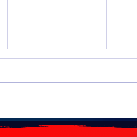
Algérie : hausse des prix des
Acco
carburants pour 2026
: 1,5