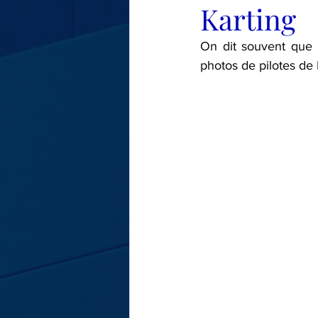
Karting
LE TOUR DE MA VOITURE
On dit souvent que 
photos de pilotes de F