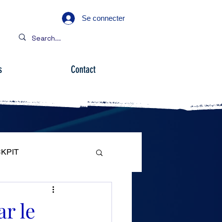
Se connecter
s
Contact
KPIT
ARE
ar le