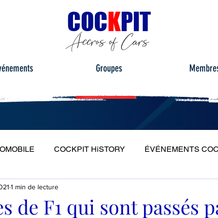
C
OC
K
PIT
Accros of Cars
vénements
Groupes
Membre
TOMOBILE
COCKPIT HiSTORY
ÉVÉNEMENTS COC
2021
1 min de lecture
S
ESSAIS ROUTIERS
PORTRAITS
PLEIN PH
es de F1 qui sont passés p