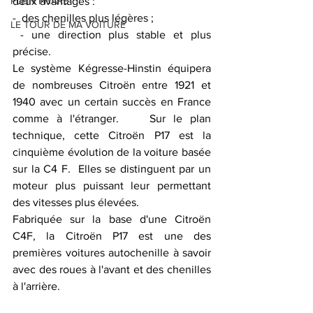
PLEIN PHARE
deux avantages :   
-  des chenilles plus légères ;
LE TOUR DE MA VOITURE
 - une direction plus stable et plus 
précise.    
Le système Kégresse-Hinstin équipera 
de nombreuses Citroën entre 1921 et 
1940 avec un certain succès en France 
comme à l'étranger.    Sur le plan 
technique, cette Citroën P17 est la 
cinquième évolution de la voiture basée 
sur la C4 F.  Elles se distinguent par un 
moteur plus puissant leur permettant 
des vitesses plus élevées.
Fabriquée sur la base d'une Citroën 
C4F, la Citroën P17 est une des 
premières voitures autochenille à savoir 
avec des roues à l'avant et des chenilles 
à l'arrière.  