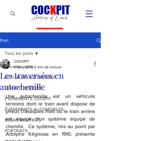
C
OC
K
PIT
Accros of Cars
Post
Tous les posts
COCKPIT
Tous les posts
9 déc. 2019
2 min de lecture
Les traversées en
ACTUALITÉ AUTOMOBILE
autochenille
COCKPIT HiSTORY
Une autochenille est un véhicule 
ÉVÉNEMENTS COCKPIT
terrestre dont le train avant dispose de 
ÉVÉNEMENTS AUTOMOBILES
pneus classiques mais où le train arrière 
est équipé d'un système équipé de 
ESSAIS ROUTIERS
chenille.  Ce système, mis au point par 
PORTRAITS
Adolphe Kégresse en 1910, présente 