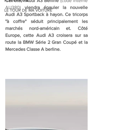
PLEIN PHARE
Cet été, l'Audi A3 Berline 
(code interne 
AU380)
 viendra épauler la nouvelle 
LE TOUR DE MA VOITURE
Audi A3 Sportback à hayon. Ce tricorps 
"à coffre" séduit principalement les 
marchés nord-américain et. Côté 
Europe, cette Audi A3 croisera sur sa 
route la BMW Série 2 Gran Coupé et la 
Mercedes Classe A berline. 