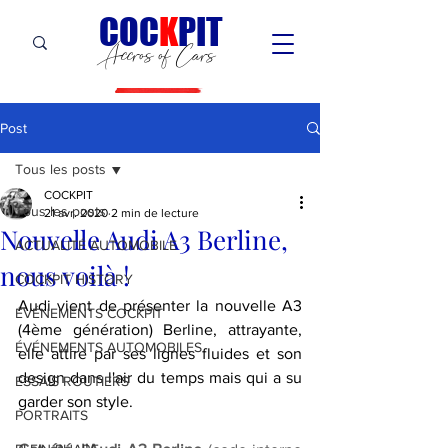
C
OC
K
PIT
Accros of Cars
Post
Tous les posts
COCKPIT
Tous les posts
21 avr. 2020
2 min de lecture
Nouvelle Audi A3 Berline,
ACTUALITÉ AUTOMOBILE
nous voilà !
COCKPIT HiSTORY
Audi vient de présenter la nouvelle A3 
ÉVÉNEMENTS COCKPIT
(4ème génération) Berline, attrayante, 
ÉVÉNEMENTS AUTOMOBILES
elle attire par ses lignes fluides et son 
design dans l'air du temps mais qui a su 
ESSAIS ROUTIERS
garder son style.  
PORTRAITS