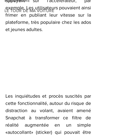
PLEIN PHARE
appuyant sur l'accélérateur, par 
exemple. Les utilisateurs pouvaient ainsi 
LE TOUR DE MA VOITURE
frimer en publiant leur vitesse sur la 
plateforme, très populaire chez les ados 
et jeunes adultes.
Les inquiétudes et procès suscités par 
cette fonctionnalité, autour du risque de 
distraction au volant, avaient amené 
Snapchat à transformer ce filtre de 
réalité augmentée en un simple 
«autocollant» (sticker) qui pouvait être 