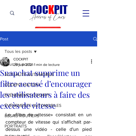
C
OC
K
PIT
Accros of Cars
Post
Tous les posts
COCKPIT
Tous les posts
20 juin 2021
1 min de lecture
Snapchat supprime un
ACTUALITÉ AUTOMOBILE
filtre accusé d’encourager
COCKPIT HiSTORY
les utilisateurs à faire des
ÉVÉNEMENTS COCKPIT
excès de vitesse
ÉVÉNEMENTS AUTOMOBILES
Le «filtre de vitesse» consistait en un 
ESSAIS ROUTIERS
compteur de vitesse qui s'affichait par-
PORTRAITS
dessus une vidéo - celle d'un pied 