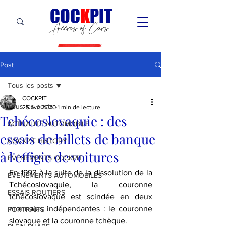
C
OC
K
PIT
Accros of Cars
Post
Tous les posts
COCKPIT
Tous les posts
25 avr. 2020
1 min de lecture
Tchécoslovaquie : des
ACTUALITÉ AUTOMOBILE
essais de billets de banque
COCKPIT HiSTORY
à l'effigie de voitures
ÉVÉNEMENTS COCKPIT
En 1993 à la suite de la dissolution de la 
ÉVÉNEMENTS AUTOMOBILES
Tchécoslovaquie, la couronne 
ESSAIS ROUTIERS
tchécoslovaque est scindée en deux 
monnaies indépendantes : le couronne 
PORTRAITS
slovaque et la couronne tchèque.