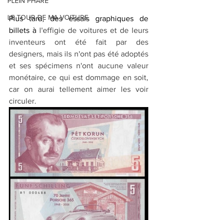
PLEIN PHARE
LE TOUR DE MA VOITURE
Plus tard, des 
essais graphiques de 
billets à
 l'effigie de voitures et de leurs 
inventeurs ont été fait par des 
designers, mais ils n'ont pas été adoptés 
et ses spécimens n'ont aucune valeur 
monétaire, ce qui est dommage en soit, 
car on aurai tellement aimer les voir 
circuler. 