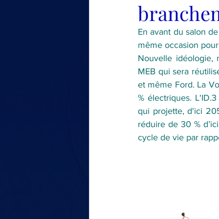
brancheme
LE TOUR DE MA VOITURE
En avant du salon de 
même occasion pour 
Nouvelle idéologie, 
MEB qui sera réutili
et même Ford. La Vol
% électriques. L'ID.
qui projette, d'ici 2
réduire de 30 % d’ic
cycle de vie par rapp