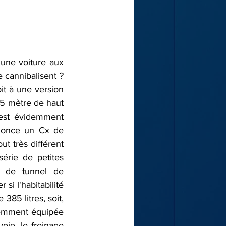
ne voiture aux 
cannibalisent ? 
it à une version 
55 mètre de haut 
 est évidemment 
once un Cx de 
t très différent 
rie de petites 
 de tunnel de 
i l'habitabilité 
385 litres, soit, 
idemment équipée 
ie, le freinage 