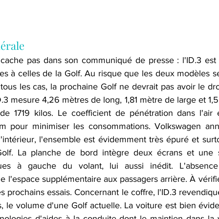
érale
cache pas dans son communiqué de presse : l'ID.3 est u
s à celles de la Golf. Au risque que les deux modèles se 
tous les cas, la prochaine Golf ne devrait pas avoir le dro
D.3 mesure 4,26 mètres de long, 1,81 mètre de large et 1,
de 1719 kilos. Le coefficient de pénétration dans l'air
m pour minimiser les consommations. Volkswagen ann
intérieur, l'ensemble est évidemment très épuré et surtou
olf. La planche de bord intègre deux écrans et une sé
s à gauche du volant, lui aussi inédit. L'absence
 l'espace supplémentaire aux passagers arrière. À vérifier s
s prochains essais. Concernant le coffre, l'ID.3 revendique 
s, le volume d'une Golf actuelle. La voiture est bien év
logies d'aides à la conduite dont le maintien dans la vo