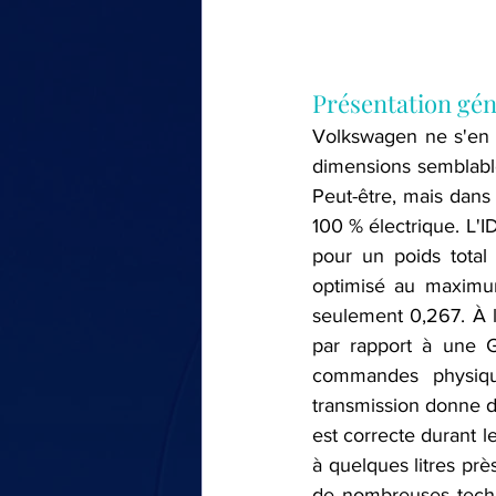
Présentation gén
Volkswagen ne s'en 
dimensions semblable
Peut-être, mais dans 
100 % électrique. L'I
pour un poids total 
optimisé au maximu
seulement 0,267. À l'
par rapport à une G
commandes physique
transmission donne de
est correcte durant le
à quelques litres prè
de nombreuses techno