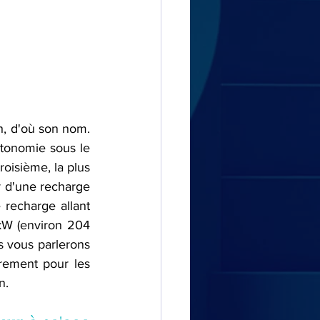
h, d'où son nom. 
utonomie sous le 
isième, la plus 
 d'une recharge 
recharge allant 
kW (environ 204 
 vous parlerons 
rement pour les 
n. 