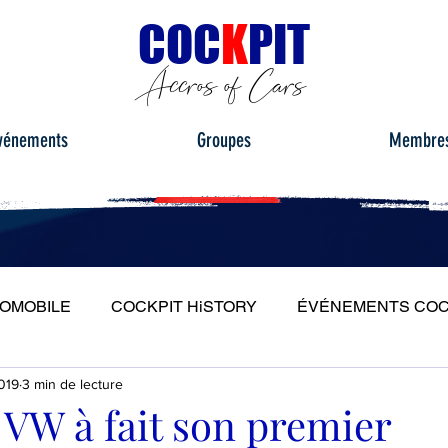
C
OC
K
PIT
Accros of Cars
vénements
Groupes
Membre
TOMOBILE
COCKPIT HiSTORY
ÉVÉNEMENTS COC
2019
3 min de lecture
S
ESSAIS ROUTIERS
PORTRAITS
PLEIN PH
 VW à fait son premier