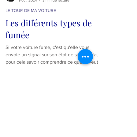
COCKPIT
9 oct. 2024
3 min de lecture
LE TOUR DE MA VOITURE
Les différents types de
fumée
Si votre voiture fume, c'est qu'elle vous
envoie un signal sur son état de santé. Il faut
pour cela savoir comprendre ce quelle veut
vous...
Adresse
Algérie
Heures d'ouverture