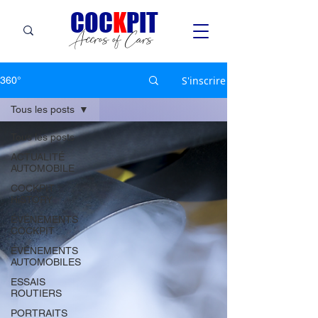
C
OC
K
PIT
Accros of Cars
S'inscrire
360°
Tous les posts
Tous les posts
ACTUALITÉ
AUTOMOBILE
COCKPIT
HiSTORY
ÉVÉNEMENTS
COCKPIT
ÉVÉNEMENTS
AUTOMOBILES
ESSAIS
ROUTIERS
PORTRAITS