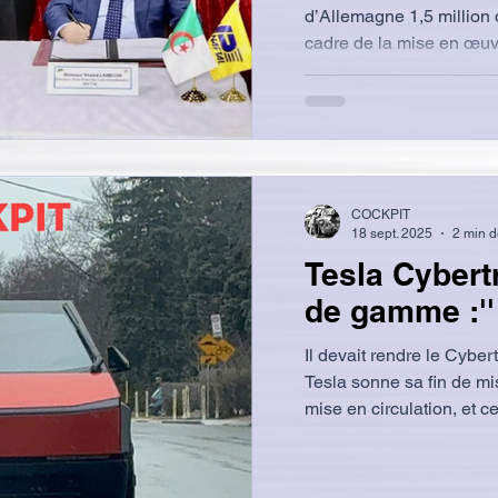
d’Allemagne 1,5 million de pneumatiques, dans le
cadre de la mise en œuv
pouvoirs publics prise e
cadre, un contrat commer
Alger entre Naftal et le 
pneumatiques Continental
million d'unités destiné
une première phase. Les
COCKPIT
18 sept. 2025
2 min d
Tesla Cybert
de gamme :'' c
Il devait rendre le Cyber
Tesla sonne sa fin de mi
mise en circulation, et cec