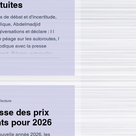
tuites
de débat et d'incertitude,
blique, Abdelmadjid
e péage sur les autoroutes, l
iodique avec la presse
medi. Réseau autoroutier
toroute visée est la récente
gue de 1216km qui traverse
du pays et dont les travaux
lecture
usse des prix
ts pour 2026
ouvelle année 2026, les