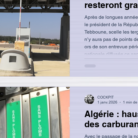
resteront gra
Après de longues années 
le président de la Répu
Tebboune, scelle les tergiversations et déclare : I l
n’y aura pas de points d
ors de son entrevue pér
nationale diffusée ce sa
algérien La principale au
autoroute Est-Ouest lon
en longueur tout le nord 
de réalisation de statio
COCKPIT
1 janv. 2026
1 min de 
Algérie : ha
des carburan
Avec le passage de la n