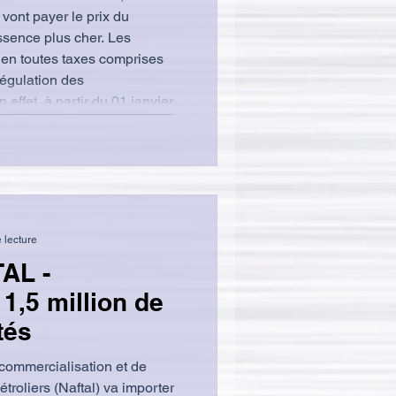
vont payer le prix du
sence plus cher. Les
 en toutes taxes comprises
Régulation des
effet, à partir du 01 janvier
x prix des carburant sont
ssence SP 95 = 47,00 DA /
 DA / Litre ) Gasoil = 31,00
ix = 29,01 DA / Litre
 lecture
AL -
 1,5 million de
tés
commercialisation et de
étroliers (Naftal) va importer