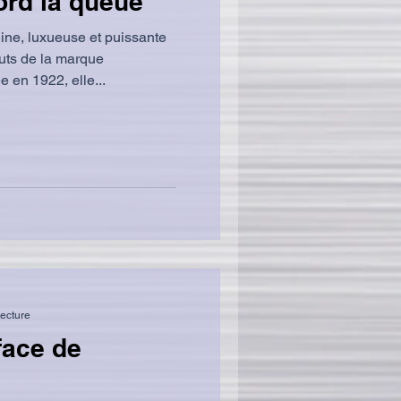
ord la queue
ine, luxueuse et puissante
buts de la marque
 en 1922, elle...
lecture
-face de