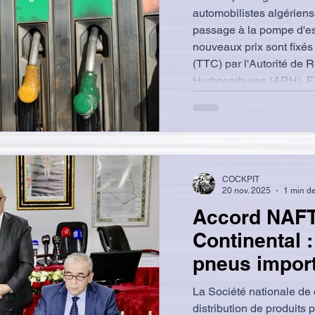
automobilistes algériens 
passage à la pompe d'es
nouveaux prix sont fixés
(TTC) par l'Autorité de 
Hydrocarbures (ARH). En 
2026 minuit, les nouveau
affichés comme suit : E
Litre (ancien prix = 45,97
DA / Litre (ancien pr
COCKPIT
20 nov. 2025
1 min de
Accord NAFT
Continental :
pneus impor
La Société nationale de 
distribution de produits p