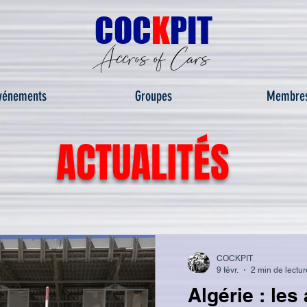
C
OC
K
PIT
Accros of Cars
vénements
Groupes
Membre
ACTUALITÉS
COCKPIT
9 févr.
2 min de lectur
Algérie : les