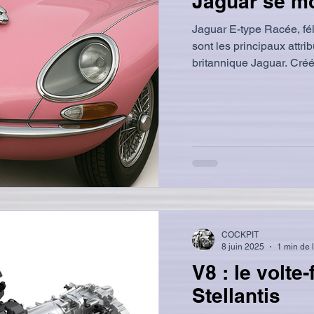
Jaguar se m
Jaguar E-type Racée, fél
sont les principaux attri
britannique Jaguar. Créée
COCKPIT
8 juin 2025
1 min de 
V8 : le volte
Stellantis