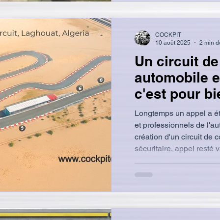
COCKPIT
10 août 2025
2 min d
Un circuit d
automobile e
c'est pour bi
Longtemps un appel a été
et professionnels de l'a
création d'un circuit de
sécuritaire, appel resté vain. Certes, l'Algé
son histoire a organisé 
auto sur son histoire, don
mais elles se sont organi
occasionnels, l'Algérie n
circuit permanent où les 
professionnelles de spo