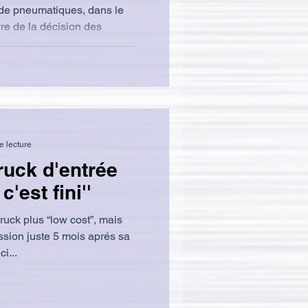
re de la décision des
n août dernier. Dans ce
cial a été signé lundi à
fabricant allemand de
, pour l'importation d'un
es aux véhicules légers dans
 produits
e lecture
ruck d'entrée
'est fini''
truck plus “low cost”, mais
ssion juste 5 mois aprés sa
i...