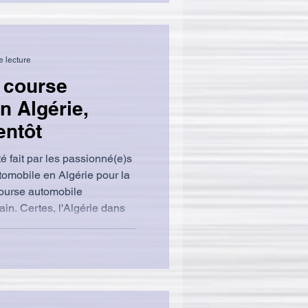
e lecture
e course
n Algérie,
entôt
 fait par les passionné(e)s
utomobile en Algérie pour la
 course automobile
rie dans
plusieurs courses moto et
t on vous la présente ici ,
sés sur des circuits
'a jamais disposé d'un vrai
fervent et les
rt mécaniqu