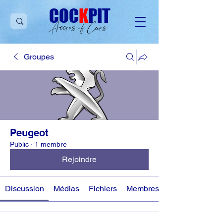
C
OC
K
PIT
Accros of Cars
Groupes
Peugeot
Public
·
1 membre
Rejoindre
Discussion
Médias
Fichiers
Membres