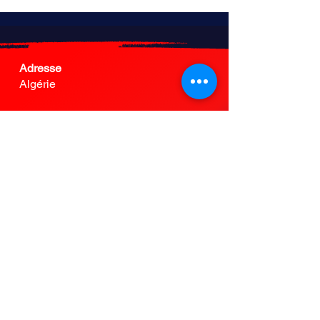
Adresse
Algérie
Heures d'ouverture
Dim-Jeu
: 9am - 6pm
Customer Service
cockpitdz@gmail.com
FAQ
Store Policy
Accros of Cars