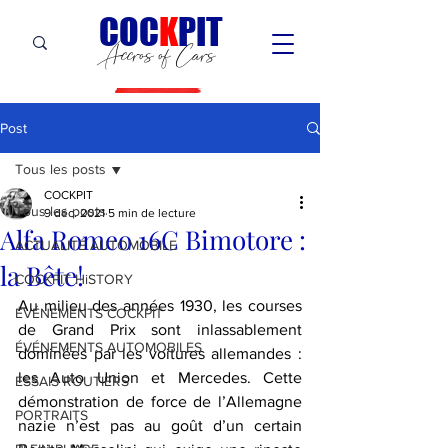
C
OC
K
PIT
Accros of Cars
Post
Tous les posts
COCKPIT
Tous les posts
9 déc. 2021
5 min de lecture
Alfa Romeo 16C Bimotore :
ACTUALITÉ AUTOMOBILE
la Bête!
COCKPIT HiSTORY
Au milieu des années 1930, les courses 
ÉVÉNEMENTS COCKPIT
de Grand Prix sont inlassablement 
ÉVÉNEMENTS AUTOMOBILES
dominées par les voitures allemandes : 
les Auto Union et Mercedes. Cette 
ESSAIS ROUTIERS
démonstration de force de l’Allemagne 
PORTRAITS
nazie n’est pas au goût d’un certain 