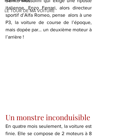
PLEIN PHARE
Benito Mussolini qui exige une riposte 
italienne. Enzo Ferrari, alors directeur 
LE TOUR DE MA VOITURE
sportif d’Alfa Romeo, pense  alors à une 
P3, la voiture de course de l’époque, 
mais dopée par… un deuxième moteur à 
l’arrière !  
Un monstre inconduisible
En quatre mois seulement, la voiture est 
finie. Elle se compose de 2 moteurs à 8 