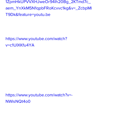
1ZpmHkUPVVXHJweOr94lh20Bg_2KTmd7c_
aem_YnXkM5N1qpbFRoKcvvc1kg&v=_ZcbpMl
T9Dk&feature=youtu.be
https://www.youtube.com/watch?
v=c1UIXKfu4YA
https://www.youtube.com/watch?v=-
NWisNQt4o0