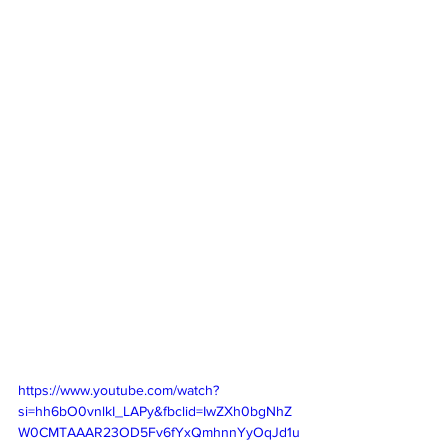
https://www.youtube.com/watch?
si=hh6bO0vnlkI_LAPy&fbclid=IwZXh0bgNhZ
W0CMTAAAR23OD5Fv6fYxQmhnnYyOqJd1u