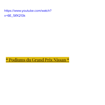
https://www.youtube.com/watch?
v=6E_5IfX213k
* Podiums du Grand Prix Nissan *