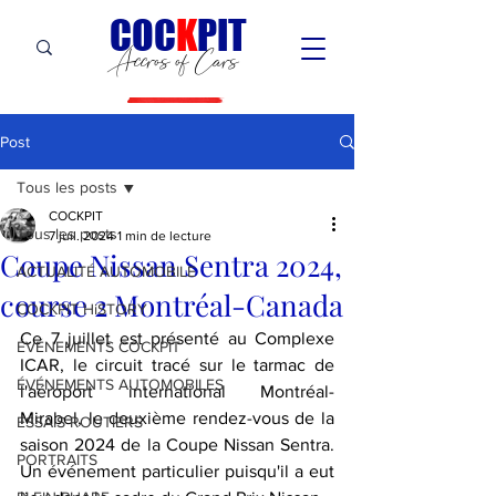
C
OC
K
PIT
Accros of Cars
Post
Tous les posts
COCKPIT
Tous les posts
7 juil. 2024
1 min de lecture
Coupe Nissan Sentra 2024,
ACTUALITÉ AUTOMOBILE
course 2 Montréal-Canada
COCKPIT HiSTORY
Ce 7 juillet est présenté au Complexe 
ÉVÉNEMENTS COCKPIT
ICAR, le circuit tracé sur le tarmac de 
ÉVÉNEMENTS AUTOMOBILES
l'aéroport international Montréal-
Mirabel, le deuxième rendez-vous de la 
ESSAIS ROUTIERS
saison 2024 de la Coupe Nissan Sentra. 
PORTRAITS
Un événement particulier puisqu'il a eut 