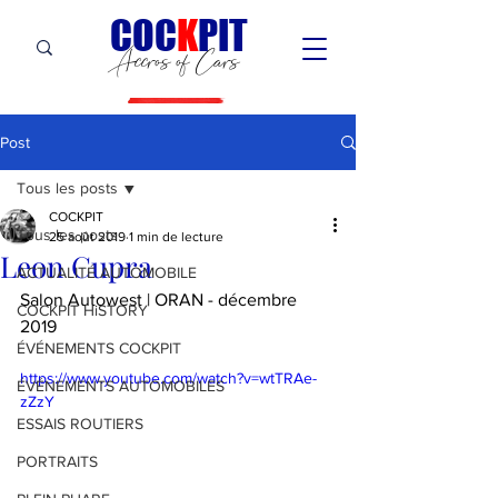
C
OC
K
PIT
Accros of Cars
Post
Tous les posts
COCKPIT
Tous les posts
25 août 2019
1 min de lecture
Leon Cupra
ACTUALITÉ AUTOMOBILE
Salon Autowest | ORAN - décembre 
COCKPIT HiSTORY
2019
ÉVÉNEMENTS COCKPIT
https://www.youtube.com/watch?v=wtTRAe-
ÉVÉNEMENTS AUTOMOBILES
zZzY
ESSAIS ROUTIERS
PORTRAITS