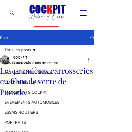
C
OC
K
PIT
Accros of Cars
Post
Tous les posts
COCKPIT
Tous les posts
31 oct. 2021
2 min de lecture
‎Les premières carrosseries
ACTUALITÉ AUTOMOBILE
en fibre de verre de
COCKPIT HiSTORY
Porsche
ÉVÉNEMENTS COCKPIT
ÉVÉNEMENTS AUTOMOBILES
ESSAIS ROUTIERS
PORTRAITS