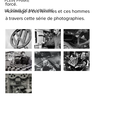
PLEIN PHARE
forcé.
LE TOUR DE MA VOITURE
Hommage à ces femmes et ces hommes 
à travers cette série de photographies.   