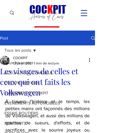
C
OC
K
PIT
Accros of Cars
Post
Tous les posts
COCKPIT
Tous les posts
12 janv. 2021
1 min de lecture
Les visages de celles et
ACTUALITÉ AUTOMOBILE
ceux qui ont faits les
COCKPIT HiSTORY
Volkswagen
ÉVÉNEMENTS COCKPIT
À travers l'histoire et le temps, les 
ÉVÉNEMENTS AUTOMOBILES
petites mains ont façonnés des millions 
ESSAIS ROUTIERS
de Volkswagen, et aussi des millions de 
gouttes de sueurs, d'efforts, et de 
PORTRAITS
sacrifices avec le sourire joyeux ou 