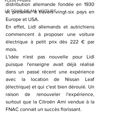
PLEIN PHARE
distribution allemande fondée en 1930 
LE TOUR DE MA VOITURE
et présente à travers vingt-six pays en 
Europe et USA.
En effet, Lidl allemands et autrichiens 
commencent à proposer une voiture 
électrique à petit prix dès 222 € par 
mois.
L'idée n'est pas nouvelle pour Lidl 
puisque l'enseigne avait déjà réalisé 
dans un passé récent une expérience 
avec la location de Nissan Leaf 
(électrique) et qui c'est bien déroulé. Un 
raison de renouveler l'expérience, 
surtout que la Citroën Ami vendue à la 
FNAC connait un succès florissant.  