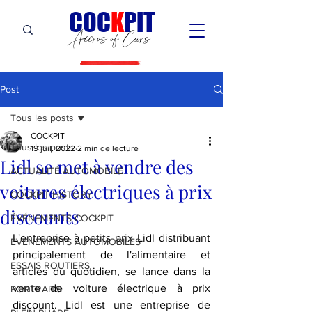
C
OC
K
PIT
Accros of Cars
Post
Tous les posts
COCKPIT
Tous les posts
19 juil. 2022
2 min de lecture
Lidl se met à vendre des
ACTUALITÉ AUTOMOBILE
voitures électriques à prix
COCKPIT HiSTORY
discounts
ÉVÉNEMENTS COCKPIT
L'entreprise à petits prix Lidl distribuant 
ÉVÉNEMENTS AUTOMOBILES
principalement de l'alimentaire et 
ESSAIS ROUTIERS
articles du quotidien, se lance dans la 
vente de voiture électrique à prix 
PORTRAITS
discount. Lidl est une entreprise de 