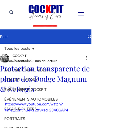
C
OC
K
PIT
Accros of Cars
Post
Tous les posts
COCKPIT
Tous les posts
28 août 2019
1 min de lecture
Protection transparente de
ACTUALITÉ AUTOMOBILE
phare des Dodge Magnum
COCKPIT HiSTORY
& St Regis
ÉVÉNEMENTS COCKPIT
ÉVÉNEMENTS AUTOMOBILES
https://www.youtube.com/watch?
ESSAIS ROUTIERS
time_continue=22&v=zdiG346GAP4
PORTRAITS