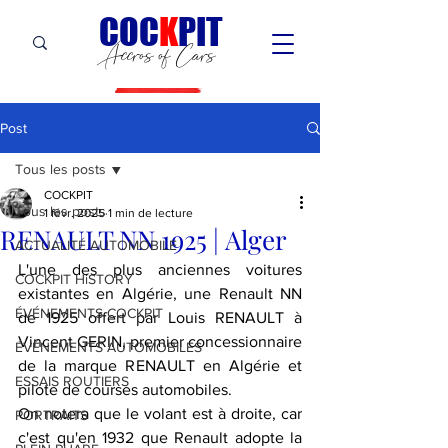
C
OC
K
PIT
Accros of Cars
Post
Tous les posts
COCKPIT
Tous les posts
1 févr. 2025
1 min de lecture
RENAULT NN 1925 | Alger
ACTUALITÉ AUTOMOBILE
L'une des plus anciennes voitures 
COCKPIT HiSTORY
existantes en Algérie, une Renault NN 
ÉVÉNEMENTS COCKPIT
de 1925 offert par Louis RENAULT à 
Vincent GERIN, premier concessionnaire 
ÉVÉNEMENTS AUTOMOBILES
de la marque RENAULT en Algérie et 
ESSAIS ROUTIERS
pilote de courses automobiles. 
On notera que le volant est à droite, car 
PORTRAITS
c'est qu'en 1932 que Renault adopte la 