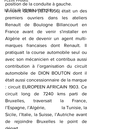
PLEIN PHARE
position de la conduite à gauche.
LE TOUR DE MA VOITURE
Vincent GERIN (1872-1956) était un des 
premiers ouvriers dans les ateliers 
Renault de Boulogne Billancourt en 
France avant de venir s'installer en 
Algérie et de devenir un agent multi-
marques francaises dont Renault. Il 
pratiquait la course automobile seul ou 
avec son mécanicien et contribua aussi 
contribution à l’organisation du circuit 
automobile de DION BOUTON dont il 
était aussi concessionnaire de la marque 
: circuit EUROPEEN AFRICAIN 1903. Ce 
circuit long de 7240 kms parti de 
Bruxelles, traversait la France, 
l’Espagne, l’Algérie,            la Tunisie, la 
Sicile, l’Italie, la Suisse, l’Autriche avant 
de rejoindre Bruxelles le point de 
départ.