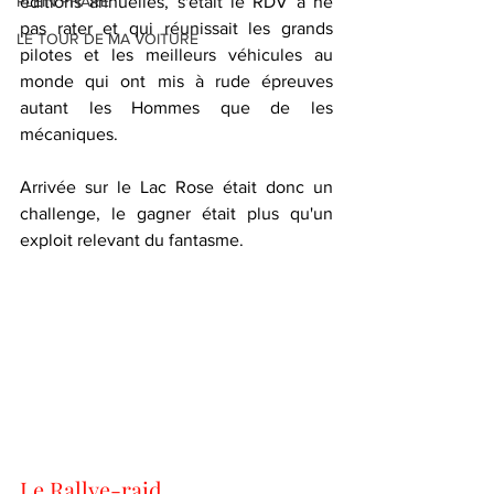
PLEIN PHARE
éditions annuelles, s'était le RDV à ne 
pas rater et qui réunissait les grands 
LE TOUR DE MA VOITURE
pilotes et les meilleurs véhicules au 
monde qui ont mis à rude épreuves 
autant les Hommes que de les 
mécaniques.
Arrivée sur le Lac Rose était donc un 
challenge, le gagner était plus qu'un 
exploit relevant du fantasme. 
Le Rallye-raid 