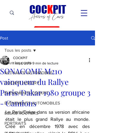
C
OC
K
PIT
Accros of Cars
Post
Tous les posts
COCKPIT
Tous les posts
1 sept. 2019
9 min de lecture
SONACOME M210
ACTUALITÉ AUTOMOBILE
vainqueur du Rallye
COCKPIT HiSTORY
Paris/Dakar 1980 groupe 3
ÉVÉNEMENTS COCKPIT
- Camions
ÉVÉNEMENTS AUTOMOBILES
Le Paris/Dakar dans sa version africaine 
ESSAIS ROUTIERS
était le plus grand Rallye au monde. 
PORTRAITS
Créé en décembre 1978 avec des 