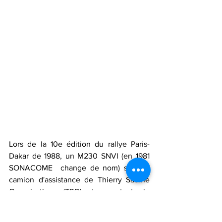
Lors de la 
10e édition du rallye Paris-
Dakar de 1988, un M230 SNVI (en 1981 
SONACOME  change de nom) sert de 
camion d'assistance de Thierry Sabine 
Organisation (TSO) transportant le 
matériel des participants algériens 
Madani Boussahra en auto et Farid 