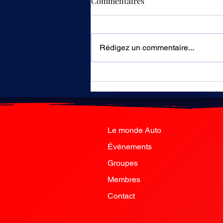
Commentaires
Rédigez un commentaire...
Chine : des panneaux
humains pour sensibiliser sur
les risques des accidents de la
route
Le monde Auto
Événements
Groupes
Membres
Contact