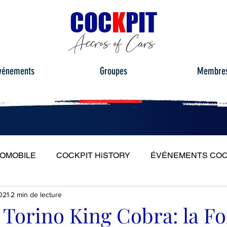
C
OC
K
PIT
Accros of Cars
vénements
Groupes
Membre
TOMOBILE
COCKPIT HiSTORY
ÉVÉNEMENTS COC
021
2 min de lecture
S
ESSAIS ROUTIERS
PORTRAITS
PLEIN PH
Torino King Cobra: la Fo