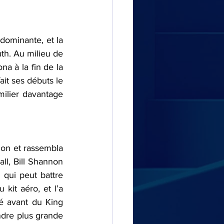
dominante, et la 
th. Au milieu de 
a à la fin de la 
it ses débuts le 
ilier davantage 
on et rassembla 
l, Bill Shannon 
 qui peut battre 
it aéro, et l’a 
é avant du King 
ndre plus grande 