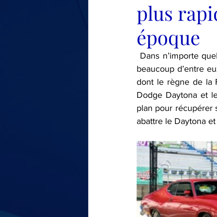
plus rapi
LE TOUR DE MA VOITURE
époque
 Dans n’importe quel débat avec les fans de Mopar - ou tout simplement les haineux Ford - 
beaucoup d’entre eux
dont le règne de la F
Dodge Daytona et le 
plan pour récupérer 
abattre le Daytona et l