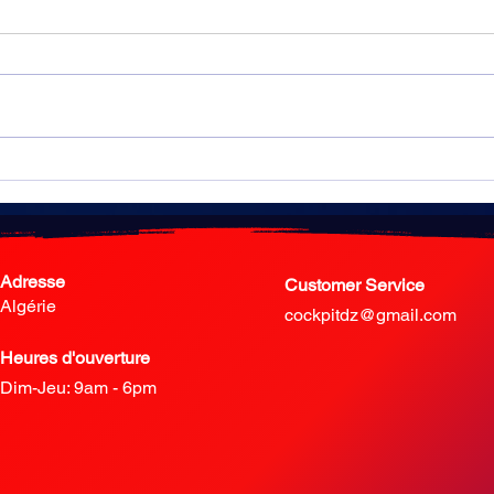
L’incroyable 3+1 de Ken Reece
Un c
pour 
mon
Adresse
Customer Service
Algérie
cockpitdz@gmail.com
Heures d'ouverture
Dim-Jeu
: 9am - 6pm