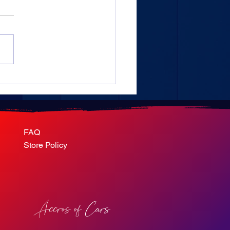
ouple et un Toyota FJ60
le plus long road trip du
de
FAQ
Store Policy
Accros of Cars