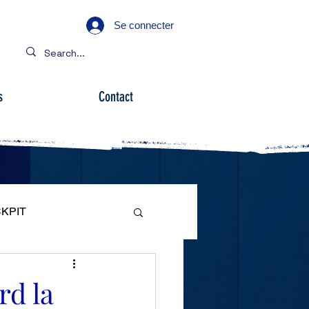
Se connecter
s
Contact
KPIT
ARE
rd la