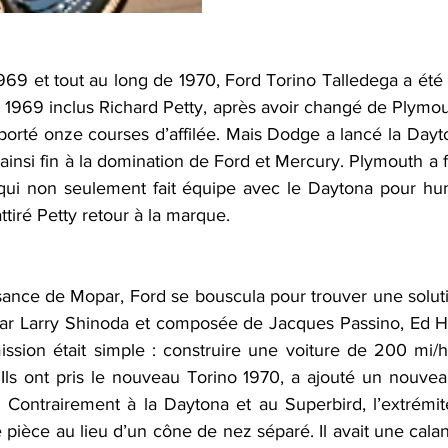
 1969 et tout au long de 1970, Ford Torino Talledega a été 
 1969 inclus Richard Petty, après avoir changé de Plymou
orté onze courses d’affilée. Mais Dodge a lancé la Dayton
ainsi fin à la domination de Ford et Mercury. Plymouth a fa
qui non seulement fait équipe avec le Daytona pour hum
attiré Petty retour à la marque.
sance de Mopar, Ford se bouscula pour trouver une soluti
ar Larry Shinoda et composée de Jacques Passino, Ed Hal
ission était simple : construire une voiture de 200 mi/h
ls ont pris le nouveau Torino 1970, a ajouté un nouveau k
Contrairement à la Daytona et au Superbird, l’extrémit
 pièce au lieu d’un cône de nez séparé. Il avait une cala