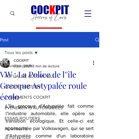
C
OC
K
PIT
Accros of Cars
Post
Tous les posts
COCKPIT
Tous les posts
8 juil. 2021
3 min de lecture
VW : La Police de l''île
ACTUALITÉ AUTOMOBILE
Grecque Astypalée roule
COCKPIT HiSTORY
écolo
ÉVÉNEMENTS COCKPIT
L'île grecque d'Astypalée fait comme 
ÉVÉNEMENTS AUTOMOBILES
l'industrie automobile, elle opère sa 
ESSAIS ROUTIERS
transition écologique. Et celle-ci est 
sponsorisée par Volkswagen, qui se sert 
PORTRAITS
d'Astypalée comme d'un laboratoire 