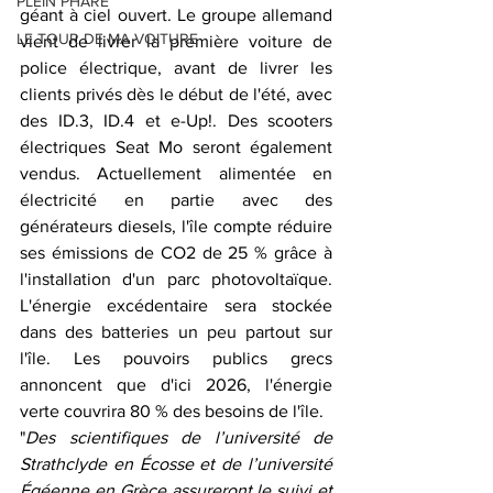
PLEIN PHARE
géant à ciel ouvert. Le groupe allemand 
LE TOUR DE MA VOITURE
vient de livrer la première voiture de 
police électrique, avant de livrer les 
clients privés dès le début de l'été, avec 
des ID.3, ID.4 et e-Up!. Des scooters 
électriques Seat Mo seront également 
vendus. Actuellement alimentée en 
électricité en partie avec des 
générateurs diesels, l'île compte réduire 
ses émissions de CO2 de 25 % grâce à 
l'installation d'un parc photovoltaïque. 
L'énergie excédentaire sera stockée 
dans des batteries un peu partout sur 
l'île. Les pouvoirs publics grecs 
annoncent que d'ici 2026, l'énergie 
verte couvrira 80 % des besoins de l'île.
"
Des scientifiques de l’université de 
Strathclyde en Écosse et de l’université 
Égéenne en Grèce assureront le suivi et 