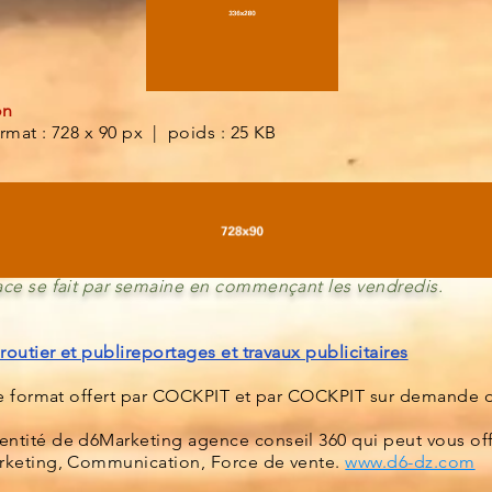
ion
mat : 728 x 90 px | poids : 25 KB
ace se fait par semaine en commençant les vendredis.
 routier et publireportages et travaux publicitaires
 le format offert par COCKPIT et par COCKPIT sur demande 
ntité de d6Marketing agence conseil 360 qui peut vous of
arketing, Communication, Force de vente.
www.d6-dz.com