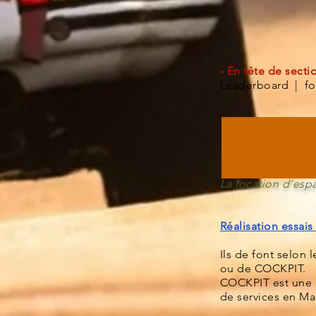
- En tête de sect
Leaderboard | for
La location d'esp
Réalisation essais
Ils de font selon
ou de COCKPIT.
COCKPIT est une e
de services en M