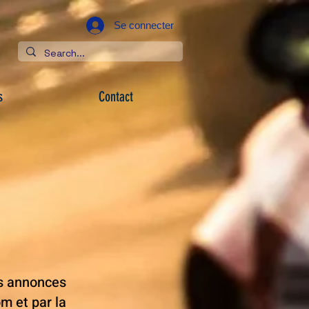
Se connecter
s
Contact
os annonces
om
et par la