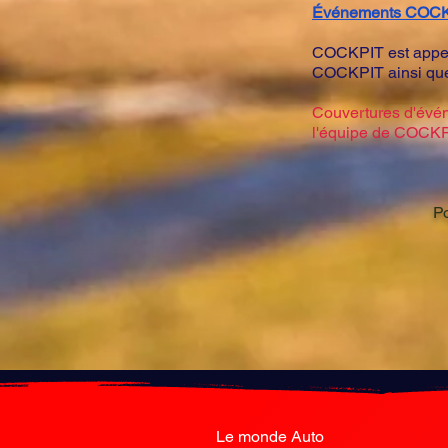
Événements COC
COCKPIT est appel
COCKPIT ainsi que 
Couvertures d'événe
l'équipe de COCKPI
Po
Le monde Auto