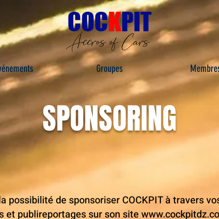
C
OC
K
PIT
Accros of Cars
vénements
Groupes
Membre
SPONSORING
la possibilité de sponsoriser COCKPIT à travers v
es et publireportages sur son site
www.cockpitdz.c