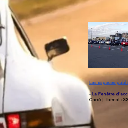
Les espaces public
-
La Fenêtre d'acc
C
arré | format : 