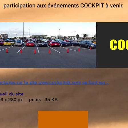
participation aux événements COCKPIT à venir.
itaires sur le site
www.cockpitdz.com
se font sur :
ueil du site
336 x 280 px | poids : 35 KB