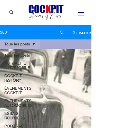
C
OC
K
PIT
Accros of Cars
S'inscrire
360°
Tous les posts
Tous les posts
ACTUALITÉ
AUTOMOBILE
COCKPIT
HiSTORY
ÉVÉNEMENTS
COCKPIT
ÉVÉNEMENTS
AUTOMOBILES
ESSAIS
ROUTIERS
PORTRAITS