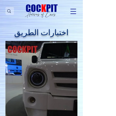
C
OC
K
PIT
Accros of Cars
اختبارات الطريق