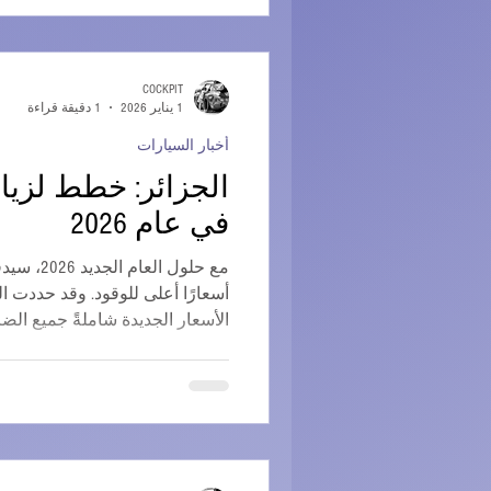
COCKPIT
1 يناير 2026
1 دقيقة قراءة
أخبار السيارات
الجزائر: خطط لزياد
في عام 2026
مع حلول ال
أسعارًا أعلى للوقود. وقد حددت ا
الأسعار الجديدة شاملةً جميع الضرا
منتصف ليل 1 ي
جزائري/لتر (السعر السابق = 9.00 دينار جزائري/لتر)