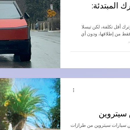
ك المبتدئة:
رك أقل تكلفة، لكن تيسلا
قط من إطلاقها، ودون أي
١ تُظهر معرض سيارات سيتروين من طرازات