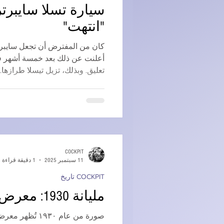
سيارة تسلا سايبرتر
"انتهت"
كان من المفترض أن تجعل سايبرت
أعلنت عن ذلك بعد خمسة أشهر ف
تعليق. وبذلك، تزيل تيسلا طرازها...
COCKPIT
11 سبتمبر 2025
1 دقيقة قراءة
COCKPIT تاريخ
مليانة 1930: معرض سيتروين
صورة من عام ٩٣٠