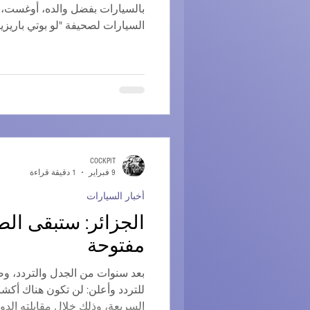
بالسيارات بفضل والده، أوغست، 
السيارات لصحيفة "لو بوتي باريزيا
هيرالد". حصل على سيارته الأول
ثلاثية العجلات من طراز مورغان،
جان بيير ويميل ما يكفي
COCKPIT
9 فبراير
1 دقيقة قراءة
أخبار السيارات
الجزائر: ستبقى ال
مفتوحة
بعد سنوات من الجدل والتردد، وضع
للتردد وأعلن: لن تكون هناك أك
السريعة، وذلك خلال مقابلته الدو