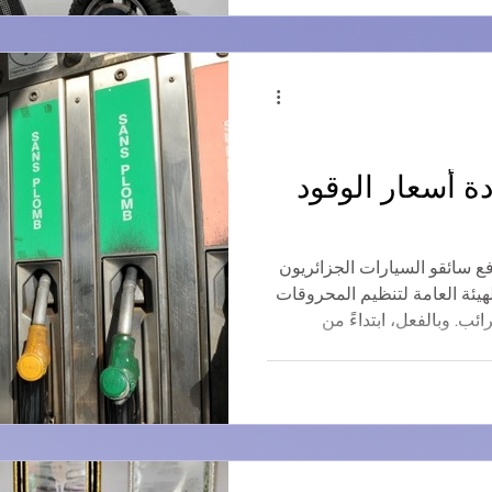
ة أسعار الوقود
عام الجديد 2026، سيدفع سائقو السيارات الجزائريون
لهيئة العامة لتنظيم المحروقات
ئب. وبالفعل، ابتداءً من
ناير 2026، ستكون أسعار الوقود الجديدة كما يلي:
بنزين 95 (SP 95) = 47.00 دينار جزائري/لتر (السعر السابق = 45.97
دينار جزائري/لتر) ديزل = 31.00 دينار جزائري/لتر (السعر السابق
= 29.01 دينار جزائري/لتر) غاز البترول المسال (GPL) = 12.00 دينار