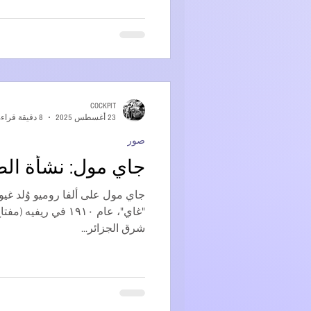
COCKPIT
23 أغسطس 2025
8 دقيقة قراءة
صور
جاي مول: نشأة الطي
جاي مول على ألفا روميو وُلد غي
"غاي"، عام ١٩١٠ في ريف
شرق الجزائر...