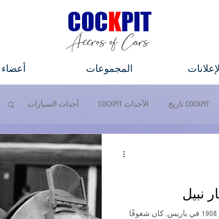
C
OC
K
PIT
Accros of Cars
لإعلانات
المجموعات
أعضاء
COCKPIT تاريخ
الأحداث COCKPIT
أحداث السيارات
مصباح الكامل
جولة بسيارتي
ر نبيل
وُلد جان بيير ويميل في 26 فبراير 1908 في باريس. كان شغوفًا