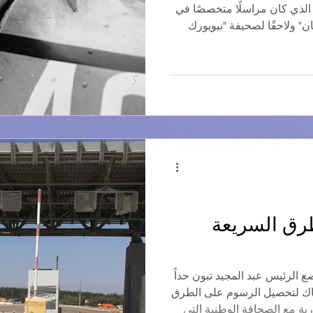
الذي كان مراسلًا متخصصًا في
ن" ولاحقًا لصحيفة "نيويورك
ى في سن العشرين، وهي دراجة
 سرعان ما حطمها، فاستبدلها
بسيارة بوغاتي من طراز 37A سعة 1.5 لتر. بدأ جان بيير مسيرته
في سباقات السيارات على أعلى المستويات عام 1930. أولى
تجارب جان بيير ويميل في قيادة السيارات في عام 1930، امتلك
طرق السريعة
 الرئيس عبد المجيد تبون حداً
شاك لتحصيل الرسوم على الطرق
رية مع الصحافة الوطنية التي