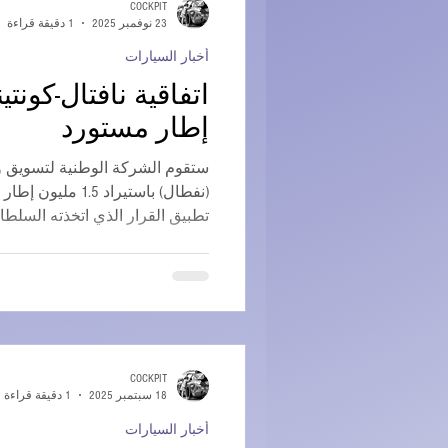
COCKPIT
23 نوفمبر 2025
1 دقيقة قراءة
أخبار السيارات
إطار مستورد
ستقوم الشركة الوطنية لتسويق وتو
(نفطال) باستيراد .5
تطبيق القرار الذي اتخذته السلط
الماضي. في هذا السياق، تم توقيع
الجزائر العاصمة بين شركة نفطال 
لتصنيع الإطارات لاستيراد مليون
المرحلة الأولى. ستأتي المنتجات 
اللازمة، وستلبي جميع معايير الجو
استيراد حوالي 500 ألف وحدة
COCKPIT
18 سبتمبر 2025
1 دقيقة قراءة
أخبار السيارات