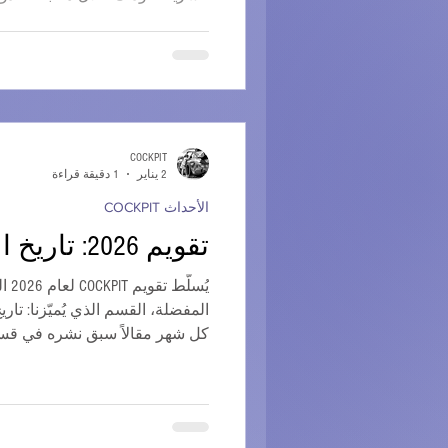
بُثت يوم السبت. شبكة الطرق الس
الرئيسي المعني هو الطريق السري
إنشاؤه حديثًا
وقد بدأت أعمال بناء محطات تح
مراحل متقدم
العقد الأول من الألفية الثانية
COCKPIT
2 يناير
1 دقيقة قراءة
الأحداث COCKPIT
تقويم 2026: تاريخ الجزائر COCKPITdz
يُسل
المفضلة، القسم الذي يُميّزنا: تا
الإلكتروني.