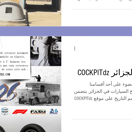
ريعة الجزائرية الطريق السريع
ع الشرقي الغربي الذي تم
 بطول 1216 كيلومترًا، ويمتد على طول شمال البلاد.
صيل الرسوم ووصلت إلى
ة. تم بناء 48 محطة تحصيل رسوم في منتصف
ّط تقويم COCKPIT لعام 2026 الضوء على أحد أقسامنا
ريخ السيارات في الجزائر. يتضمن
كل شهر مقالاً سبق نشره في قسم التاريخ على موقع COCKPITdz