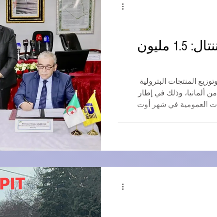
اتفاقية نافتال-كونتيننتال: 1.5 مليون
زيع المنتجات البترولية
1 مليون إطار من ألمانيا، وذلك في إطار
ات العمومية في شهر أوت
 عقد تجاري يوم الاثنين في
وشركة كونتيننتال الألمانية
 وحدة لسيارات الركاب في
محمّلة بجميع شهادات المطابقة
دة. في المرحلة الثانية، سيتم