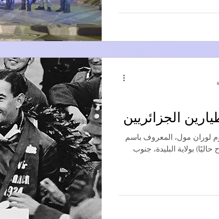
ارين الجزائريين
وم لوران مول، المعروف باسم
يه (مفتاح حاليًا) بولاية البليدة، جنوب