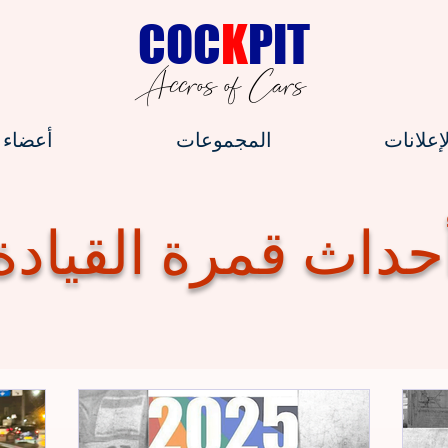
C
OC
K
PIT
Accros of Cars
لإعلانات
المجموعات
أعضاء
حداث قمرة القيادة