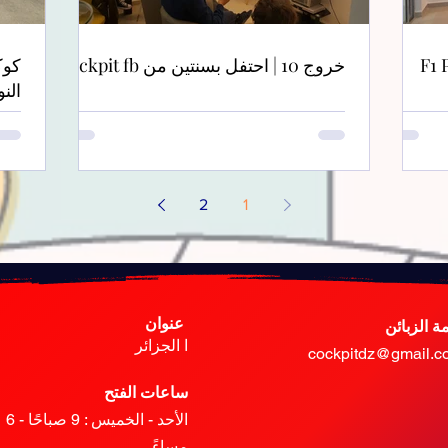
F1 
خروج 10 | احتفل بسنتين من Cockpit fb
كوك
الن
2
1
عنوان
ة الزبائن
ا الجزائر
cockpitdz@gmail.c
ساعات الفتح
الأحد - الخميس
: 9 صباحًا - 6
مساءً