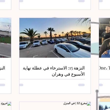
One، Two، Three viva COCKPITdz:
النزهة 15: الاسترخاء في عطلة نهاية
النزهة 14: الكا
الأسبوع في وهران