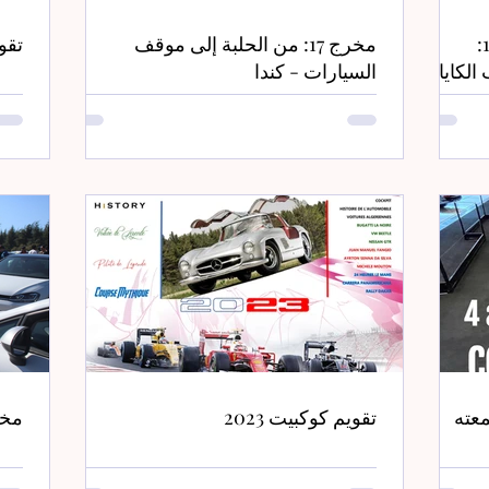
الذكرى السنوية الـ 18 للنزهة 1/2:
مخرج 17: من الحلبة إلى موقف
تقويم 2024: يتم 
 الكاياك
السيارات - كندا
شمعته
تقويم كوكبيت 2023
مخرج 16: rn