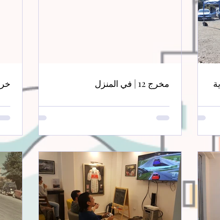
ية
مخرج 12 | في المنزل
خروج 11 | تكج