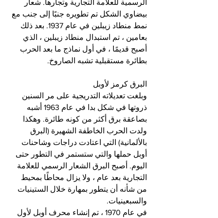
الرسمية للعلامة التجارية وتجارها. شعار 
بيضاوي الشكل تم تطويره جنبًا إلى جنب مع 
نمط منطاد زيبلين في عام 1937. بعد ذلك 
بعامين ، تم استبدال منطاد زيبلين ، الذي 
أصبح قديمًا ، في أول نماذج ما بعد الحرب 
بطائرة مستقبلية تشبه الصاروخ.
البرق كرمز لأوبل
وبلغت تعديلاته التدريجية على مر السنين 
ذروتها في شكل بدا في عام 1963 أشبه 
بصاعقة برق أكثر من كونه طائرة. وهكذا 
ولدت الحرب الخاطفة الشهيرة (البرق 
بالألمانية) التي اعتادت دراجات وشاحنات 
أوبل حملها والتي ستستمر في التطور حتى 
اليوم. أصبح البرق الشعار الرسمي للعلامة 
التجارية بعد عام ، ولا يزال محاطًا بمحيط 
من شأنه أن يتطور بمهارة خلال الستينيات 
والسبعينيات.
في عام 1970 ، تم إنشاء محرف أوبل لأول 