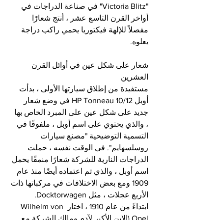
"Victoria Blitz" في صناعة الدراجات في 
أواخر القرن التاسع عشر ، أنتج شعارًا 
مفصلاً للإلهة فيكتوريا يحمي راكب دراجة 
يعلوه.
شعار على شكل عين في أوائل القرن 
العشرين
مستفيدة من إطلاق سيارتها الأولى ، بدأت 
أوبل 10/12 HP Tonneau في وضع شعار 
جديد على شكل عين على المبرد الخاص بها 
، والذي يحتوي على اسم أوبل ، ملفوفًا في 
التسمية التوضيحية "مصنع سيارات 
روسلسهايم". في الوقت نفسه ، حملت 
الدراجات النارية للشركة شعارًا منمقًا يحمل 
اسم أوبل ، والذي تم اعتماده أيضًا منذ عام 
1909 ومع بعض الاختلافات في مركباتها ذات 
الأربع عجلات ، مثل Docktorwagen.
ابتداءً من عام 1910 ، اختار Wilhelm von 
Opel (الابن الأكبر لآدم ومالك الشركة مع 