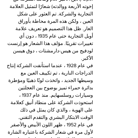
إخوته الأربعة ووالدته) شعارًا لتمثيل العلامة 
التجارية والشركة. تم العثور على شكل 
العين ، ولكن هذه المرة محاطة بأوراق 
الغار. ظل هذا التصميم هو تعريف علامة 
أوبل التجارية حتى عام 1935 ، دون أي 
تغييرات تقريبًا. مؤلف هذا الشعار هو إرنست 
لودفيج من هيس-دارمشتات ، دوق هيسن 
الأكبر.
في عام 1928 ، عندما استأنفت الشركة إنتاج 
الدراجات النارية ، تم تكييف العين مع 
وسيطها الجديد ، واتخذت لونًا ذهبيًا ومؤطرة 
بدائرة حمراء تميز بوضوح بين العجلتين 
وسيارات روسلسهايم. منذ عام 1937 ، 
استحوذت الشركة على منطاد أنيق كعلامة 
على الهوية ، والذي كان يمثل في ذلك 
الوقت الابتكار البشري والتقدم التقني.
في عام 1952 ، ظهر اللون الأبيض والأصفر 
لأول مرة في شعار الشركة باعتباره الشارة 