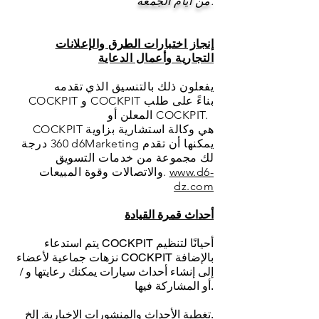
من أيام الجمعة.
إنجاز اختبارات الطرق والإعلانات
التجارية وأعمال الدعاية
يفعلون ذلك بالتنسيق الذي تقدمه
COCKPIT و COCKPIT بناءً على طلب
المعلن أو COCKPIT.
COCKPIT هي وكالة استشارية بزاوية
360 درجة d6Marketing يمكنها أن تقدم
لك مجموعة من خدمات التسويق
www.d6-
والاتصالات وقوة المبيعات.
dz.com
أحداث قمرة القيادة
يتم استدعاء COCKPIT أحيانًا لتنظيم
نزهات جماعية لأعضاء COCKPIT بالإضافة
إلى إنشاء أحداث سيارات يمكنك رعايتها و /
أو المشاركة فيها.
تغطية الأحداث والمنشورات الإخبارية. إلخ.