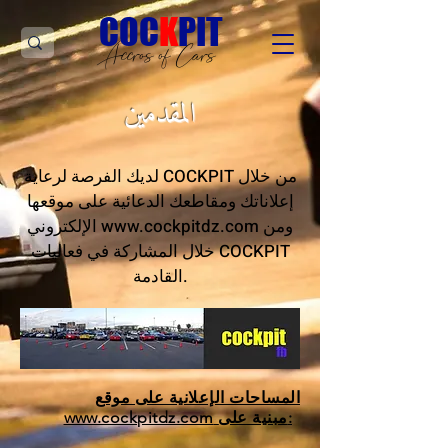
C
OC
K
PIT
Accros of Cars
المقدمين
لديك الفرصة لرعاية COCKPIT من خلال
إعلاناتك ومقاطعك الدعائية على موقعها
ومن
www.cockpitdz.com
الإلكتروني
خلال المشاركة في فعاليات COCKPIT
القادمة.
المساحات الإعلانية على موقع
مبنية على:
www.cockpitdz.com